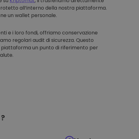
e su
Kriptomat
, li trasferiamo direttamente
rotetto all’interno della nostra piattaforma.
one un wallet personale.
enti e i loro fondi, offriamo conservazione
iamo regolari audit di sicurezza. Questo
 piattaforma un punto di riferimento per
alute.
?