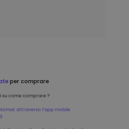
ate
per comprare
oni su come comprare ?
ptomat attraverso l’app mobile
tà