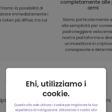
completamente alle 
armi
friamo la possibilità di
istare immediatamente i
Siamo particolarmente a
 token più diffusi, tra cui .
alla semplicità per consent
padroneggiare veloceme
nostra piattaforma e div
un investitore in criptov
consapevole e determi
Ehi, utilizziamo i
Modalità di
pagamento
cookie.
Kriptomat, hai a tua disposizione diverse opzion
Questo sito web utilizza i cookie per migliorare la tua
esperienza di navigazione. Utilizzando il nostro sito