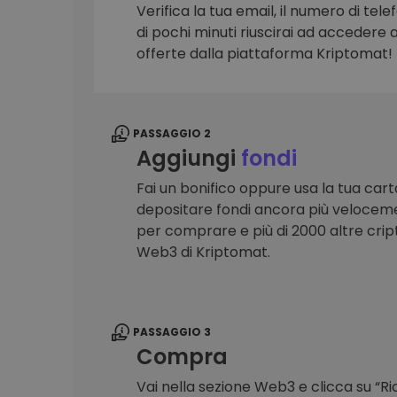
Verifica la tua email, il numero di telef
Scoperta investimenti
di pochi minuti riuscirai ad accedere a 
Trova la tua strategia cryp
offerte dalla piattaforma Kriptomat!
PASSAGGIO 2
Aggiungi
fondi
Fai un bonifico oppure usa la tua cart
depositare fondi ancora più veloceme
per comprare e più di 2000 altre crip
Web3 di Kriptomat.
PASSAGGIO 3
Compra
Vai nella sezione Web3 e clicca su “R