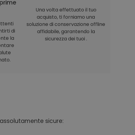
prime
Una volta effettuato il tuo
acquisto, ti forniamo una
ttenti
soluzione di conservazione offline
irti di
affidabile, garantendo la
nte la
sicurezza dei tuoi .
entare
alute
nato.
i assolutamente sicure: