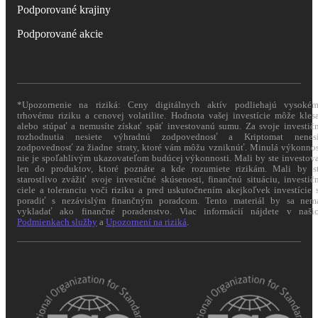
Podporované krajiny
Podporované akcie
*Upozornenie na riziká: Ceny digitálnych aktív podliehajú vysoké
trhovému riziku a cenovej volatilite. Hodnota vašej investície môže kles
alebo stúpať a nemusíte získať späť investovanú sumu. Za svoje investič
rozhodnutia nesiete výhradnú zodpovednosť a Kriptomat nenes
zodpovednosť za žiadne straty, ktoré vám môžu vzniknúť. Minulá výkonno
nie je spoľahlivým ukazovateľom budúcej výkonnosti. Mali by ste investov
len do produktov, ktoré poznáte a kde rozumiete rizikám. Mali by s
starostlivo zvážiť svoje investičné skúsenosti, finančnú situáciu, investič
ciele a toleranciu voči riziku a pred uskutočnením akejkoľvek investície 
poradiť s nezávislým finančným poradcom. Tento materiál by sa nem
vykladať ako finančné poradenstvo. Viac informácií nájdete v naši
Podmienkach služby
a
Upozornení na riziká
.