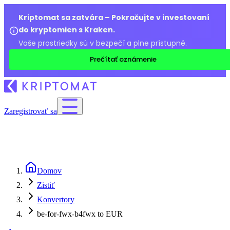
Kriptomat sa zatvára – Pokračujte v investovaní
do kryptomien s Kraken.
Vaše prostriedky sú v bezpečí a plne prístupné.
Prečítať oznámenie
Zaregistrovať sa
Domov
Zistiť
Konvertory
be-for-fwx-b4fwx to EUR