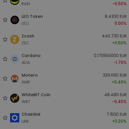
RAIN
-0.50%
LEO Token
8.4300 EUR
LEO
0.00%
Zcash
440.730 EUR
ZEC
+0.50%
Cardano
0.170550000 EUR
ADA
-1.70%
Monero
329.690 EUR
XMR
+0.40%
WhiteBIT Coin
48.480 EUR
WBT
-0.40%
Chainlink
7.1500 EUR
LINK
+0.30%