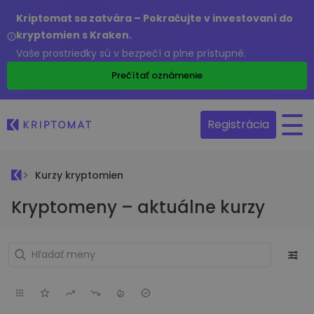
Kriptomat sa zatvára – Pokračujte v investovaní do
kryptomien s Kraken.
Vaše prostriedky sú v bezpečí a plne prístupné.
Prečítať oznámenie
Registrácia
Kurzy kryptomien
Kryptomeny – aktuálne kurzy