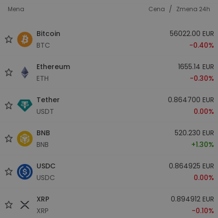
/
Mena
Cena
Zmena 24h
Bitcoin
56022.00 EUR
BTC
-0.40%
Ethereum
1655.14 EUR
ETH
-0.30%
Tether
0.864700 EUR
USDT
0.00%
BNB
520.230 EUR
BNB
+1.30%
USDC
0.864925 EUR
USDC
0.00%
XRP
0.894912 EUR
XRP
-0.10%