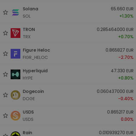
Solana
65.660 EUR
SOL
+1.30%
TRON
0.285464000 EUR
TRX
+0.70%
Figure Heloc
0.865827 EUR
FIGR_HELOC
-2.70%
Hyperliquid
47.330 EUR
HYPE
+0.80%
Dogecoin
0.060437000 EUR
DOGE
-0.40%
USDS
0.865217 EUR
USDS
0.00%
Rain
0.010939270 EUR