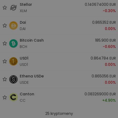
Stellar
0.140674000 EUR
XLM
-0.30%
Dai
0.865352 EUR
DAI
0.00%
Bitcoin Cash
185.900 EUR
BCH
-0.60%
USD1
0.864784 EUR
USD1
0.00%
Ethena USDe
0.865056 EUR
USDE
0.00%
Canton
0.083269000 EUR
CC
+4.90%
25
kryptomeny