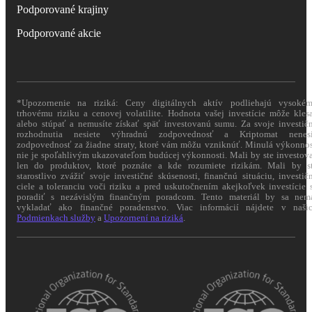
Podporované krajiny
Podporované akcie
*Upozornenie na riziká: Ceny digitálnych aktív podliehajú vysoké
trhovému riziku a cenovej volatilite. Hodnota vašej investície môže kles
alebo stúpať a nemusíte získať späť investovanú sumu. Za svoje investič
rozhodnutia nesiete výhradnú zodpovednosť a Kriptomat nenes
zodpovednosť za žiadne straty, ktoré vám môžu vzniknúť. Minulá výkonno
nie je spoľahlivým ukazovateľom budúcej výkonnosti. Mali by ste investov
len do produktov, ktoré poznáte a kde rozumiete rizikám. Mali by s
starostlivo zvážiť svoje investičné skúsenosti, finančnú situáciu, investič
ciele a toleranciu voči riziku a pred uskutočnením akejkoľvek investície 
poradiť s nezávislým finančným poradcom. Tento materiál by sa nem
vykladať ako finančné poradenstvo. Viac informácií nájdete v naši
Podmienkach služby
a
Upozornení na riziká
.