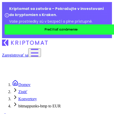
Kriptomat sa zatvára – Pokračujte v investovaní
do kryptomien s Kraken.
Vaše prostriedky sú v bezpečí a plne prístupné.
Prečítať oznámenie
Zaregistrovať sa
Domov
Zistiť
Konvertory
bitmappunks-bmp to EUR