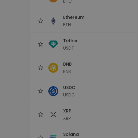
BTC
Investičný prieskumník
Nájdi svoju krypto stratégiu
Ethereum
ETH
Tether
USDT
BNB
BNB
USDC
USDC
XRP
XRP
Solana