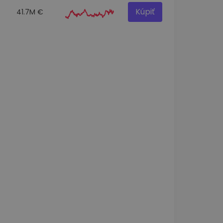
Kúpiť
41.7M €