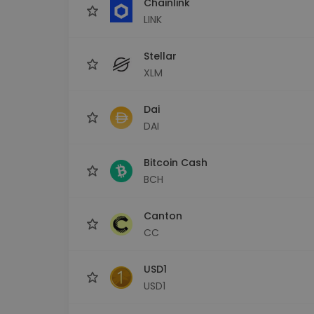
Chainlink
LINK
Stellar
XLM
Dai
DAI
Bitcoin Cash
BCH
Canton
CC
USD1
USD1