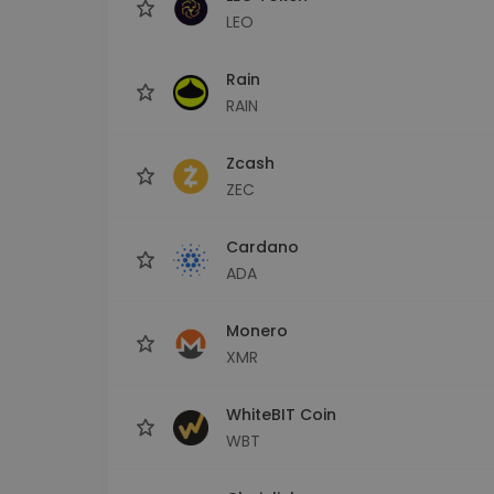
LEO
Rain
RAIN
Zcash
ZEC
Cardano
ADA
Monero
XMR
WhiteBIT Coin
WBT