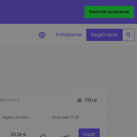
Prečítať oznámenie
Prihlásenie
Registrácia
a na cenu
 ceny vašich
kenov v reálnom
ktíva
Filtre
né príležitosti
fólia
oznatky pre optimálny
Objem za 24h
Graf cien (7 d)
Kúpiť
20.2B €