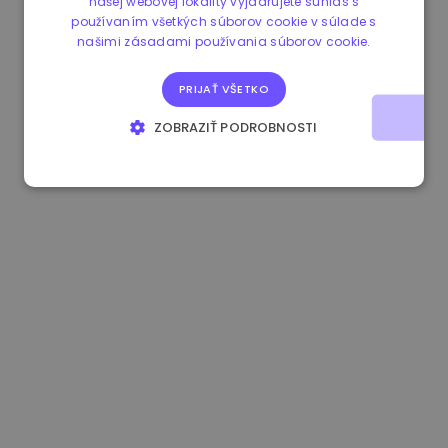
našej webovej lokality vyjadrujete súhlas s
používaním všetkých súborov cookie v súlade s
0.865215 €
0.00%
3.4B €
našimi zásadami používania súborov cookie.
PRIJAŤ VŠETKO
ZOBRAZIŤ PODROBNOSTI
NEVYHNUTNE POTREBNÉ
VÝKONNOSŤ
CIELENIE
FUNKCIE