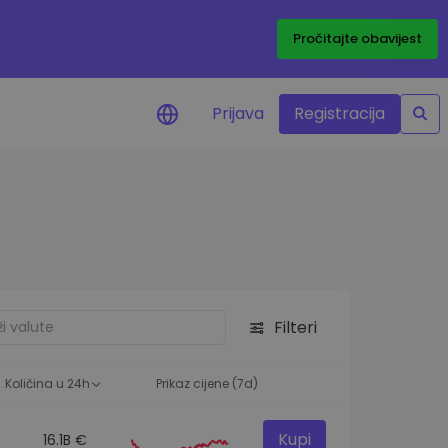
Pročitajte obavijest
Prijava
Registracija
cijenama
 cijena vaših
tva
 ulaganje
Filteri
elja
 optimalnu
Količina u 24h
Prikaz cijene (7d)
Kupi
16.1B €