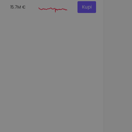
Kupi
15.7M €