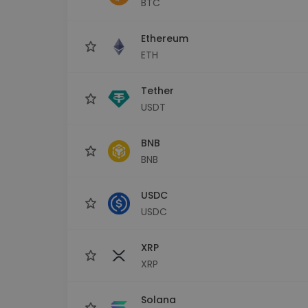
BTC
Istraživač ulaganja
Pronađi svoju kripto strategiju
Ethereum
ETH
Tether
USDT
BNB
BNB
USDC
USDC
XRP
XRP
Solana