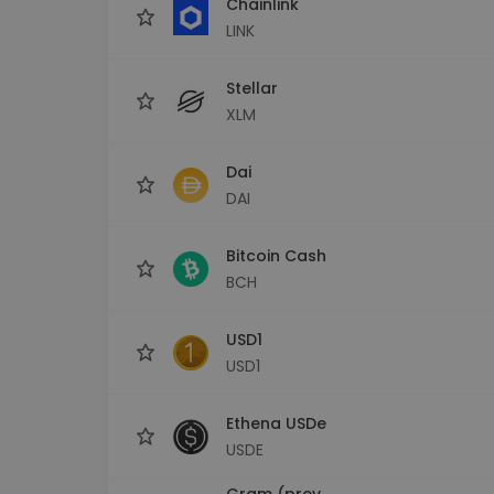
Chainlink
LINK
Stellar
XLM
Dai
DAI
Bitcoin Cash
BCH
USD1
USD1
Ethena USDe
USDE
Gram (prev.