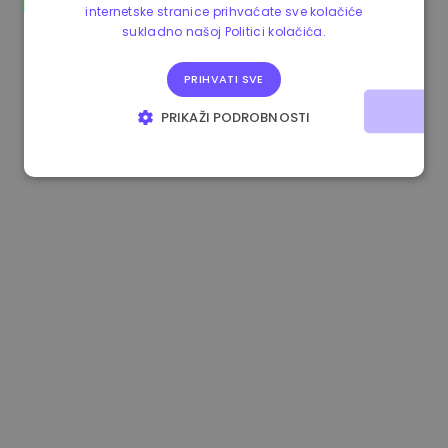
internetske stranice prihvaćate sve kolačiće
1.190000 €
-2.10%
3.3B €
sukladno našoj Politici kolačića.
PRIHVATI SVE
PRIKAŽI PODROBNOSTI
NUŽNO POTREBNI KOLAČIĆI
IZVEDBA
CILJANOST
FUNKCIONALNOST