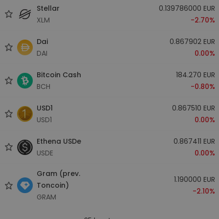
Stellar
0.139786000 EUR
XLM
-2.70%
Dai
0.867902 EUR
DAI
0.00%
Bitcoin Cash
184.270 EUR
BCH
-0.80%
USD1
0.867510 EUR
USD1
0.00%
Ethena USDe
0.867411 EUR
USDE
0.00%
Gram (prev.
1.190000 EUR
Toncoin)
-2.10%
GRAM