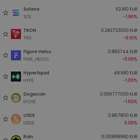
Solana
62.810 EUR
SOL
-1.90%
TRON
0.283723000 EUR
TRX
-0.10%
Figure Heloc
0.883744 EUR
FIGR_HELOC
-3.00%
Hyperliquid
48.580 EUR
HYPE
-1.00%
Dogecoin
0.059777000 EUR
DOGE
-1.50%
USDS
0.867800 EUR
USDS
0.00%
Rain
0.010898960 EUR