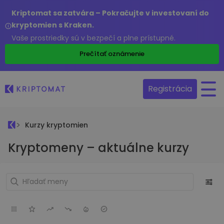
Kriptomat sa zatvára – Pokračujte v investovaní do
kryptomien s Kraken.
Vaše prostriedky sú v bezpečí a plne prístupné.
Prečítať oznámenie
Registrácia
Kurzy kryptomien
Kryptomeny – aktuálne kurzy