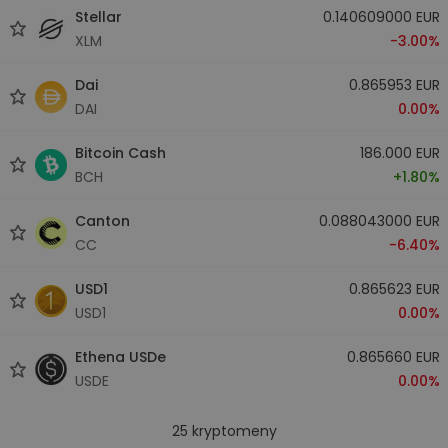
Stellar
0.140609000 EUR
XLM
-3.00%
Dai
0.865953 EUR
DAI
0.00%
Bitcoin Cash
186.000 EUR
BCH
+1.80%
Canton
0.088043000 EUR
CC
-6.40%
USD1
0.865623 EUR
USD1
0.00%
Ethena USDe
0.865660 EUR
USDE
0.00%
25
kryptomeny