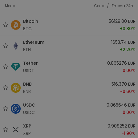
/
Mena
Cena
Zmena 24h
Bitcoin
56129.00 EUR
BTC
+0.80%
Ethereum
1653.74 EUR
ETH
+2.20%
Tether
0.865276 EUR
USDT
0.00%
BNB
516.370 EUR
BNB
-0.60%
USDC
0.865646 EUR
USDC
0.00%
XRP
0.908252 EUR
XRP
-1.90%