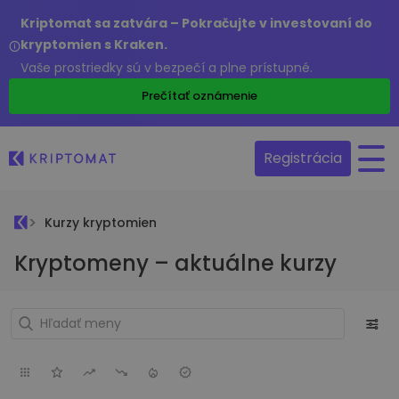
Kriptomat sa zatvára – Pokračujte v investovaní do
kryptomien s Kraken.
Vaše prostriedky sú v bezpečí a plne prístupné.
Prečítať oznámenie
Registrácia
Kurzy kryptomien
Kryptomeny – aktuálne kurzy