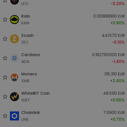
LEO
-0.20%
Rain
0.010888810 EUR
RAIN
+0.90%
Zcash
441.570 EUR
ZEC
-0.10%
Cardano
0.162760000 EUR
ADA
-1.40%
Monero
315.310 EUR
XMR
+2.40%
WhiteBIT Coin
48.590 EUR
WBT
+0.90%
Chainlink
7.0900 EUR
LINK
+0.70%