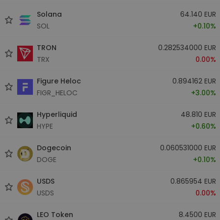
Solana
64.140 EUR
SOL
+0.10%
TRON
0.282534000 EUR
TRX
0.00%
Figure Heloc
0.894162 EUR
FIGR_HELOC
+3.00%
Hyperliquid
48.810 EUR
HYPE
+0.60%
Dogecoin
0.060531000 EUR
DOGE
+0.10%
USDS
0.865954 EUR
USDS
0.00%
LEO Token
8.4500 EUR