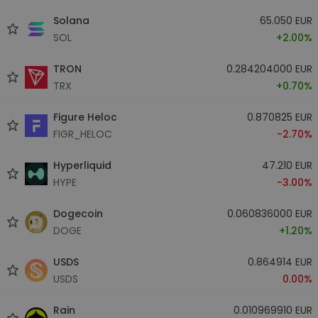
Solana
65.050 EUR
SOL
+2.00%
TRON
0.284204000 EUR
TRX
+0.70%
Figure Heloc
0.870825 EUR
FIGR_HELOC
-2.70%
Hyperliquid
47.210 EUR
HYPE
-3.00%
Dogecoin
0.060836000 EUR
DOGE
+1.20%
USDS
0.864914 EUR
USDS
0.00%
Rain
0.010969910 EUR