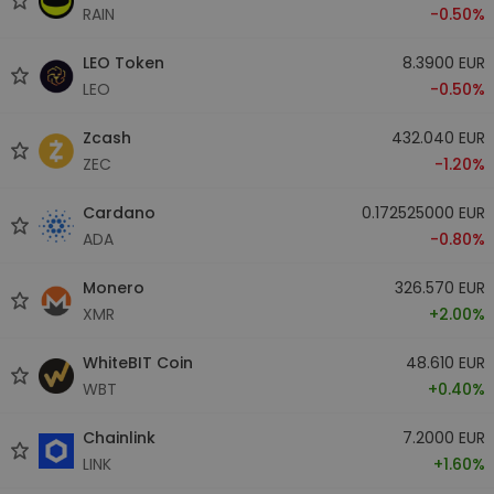
RAIN
-0.50%
LEO Token
8.3900 EUR
LEO
-0.50%
Zcash
432.040 EUR
ZEC
-1.20%
Cardano
0.172525000 EUR
ADA
-0.80%
Monero
326.570 EUR
XMR
+2.00%
WhiteBIT Coin
48.610 EUR
WBT
+0.40%
Chainlink
7.2000 EUR
LINK
+1.60%