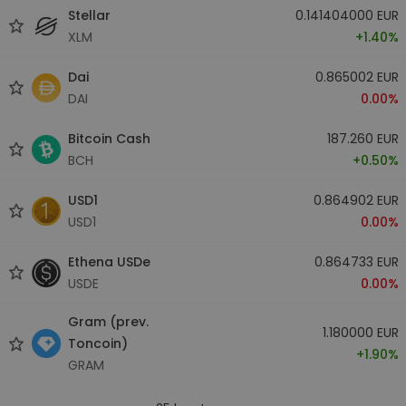
Stellar
0.141404000 EUR
XLM
+1.40%
Dai
0.865002 EUR
DAI
0.00%
Bitcoin Cash
187.260 EUR
BCH
+0.50%
USD1
0.864902 EUR
USD1
0.00%
Ethena USDe
0.864733 EUR
USDE
0.00%
Gram (prev.
1.180000 EUR
Toncoin)
+1.90%
GRAM