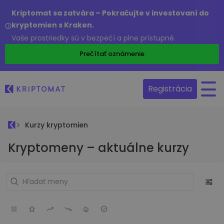
Kriptomat sa zatvára – Pokračujte v investovaní do
kryptomien s Kraken.
Vaše prostriedky sú v bezpečí a plne prístupné.
Prečítať oznámenie
Registrácia
Kurzy kryptomien
Kryptomeny – aktuálne kurzy