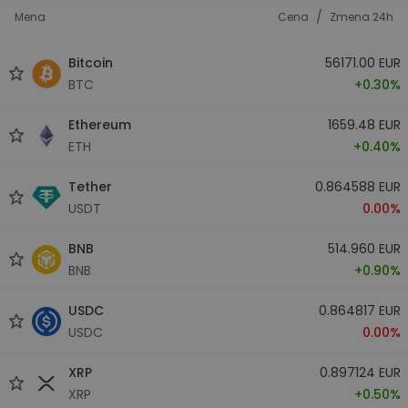
/
Mena
Cena
Zmena 24h
Bitcoin
56171.00 EUR
BTC
+0.30%
Ethereum
1659.48 EUR
ETH
+0.40%
Tether
0.864588 EUR
USDT
0.00%
BNB
514.960 EUR
BNB
+0.90%
USDC
0.864817 EUR
USDC
0.00%
XRP
0.897124 EUR
XRP
+0.50%