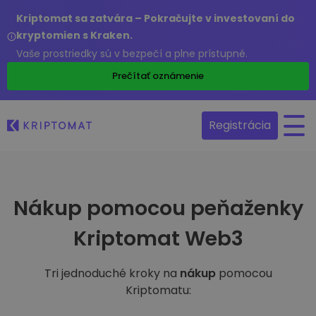
Kriptomat sa zatvára – Pokračujte v investovaní do
kryptomien s Kraken.
Vaše prostriedky sú v bezpečí a plne prístupné.
Prečítať oznámenie
Registrácia
Nákup pomocou peňaženky
Kriptomat Web3
Tri jednoduché kroky na
nákup
pomocou
Kriptomatu: