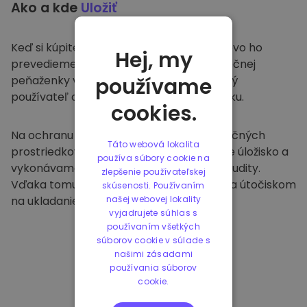
Ako a kde
Uložiť
Keď si kúpite na
Kriptomat
, bezproblémovo ho
Hej, my
prevedieme do vašej vyhradenej a bezpečnej
peňaženky v rámci našej platformy. Každý
používame
používateľ dostane individuálnu peňaženku.
cookies.
Na ochranu našich zákazníkov a ich finančných
Táto webová lokalita
prostriedkov ponúkame bezpečné offline úložisko a
používa súbory cookie na
vykonávame pravidelné bezpečnostné audity.
zlepšenie používateľskej
Vďaka tomuto prístupu je naša platforma útočiskom
skúsenosti. Používaním
na ukladanie a iných kryptomien.
našej webovej lokality
vyjadrujete súhlas s
používaním všetkých
súborov cookie v súlade s
našimi zásadami
používania súborov
cookie.