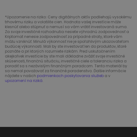
*Upozornenie na riziko: Ceny digitálnych aktív podliehajú vysokému
trhovému riziku a volatilite cien. Hodnota vašej investície môže
klesnúť alebo stúpnuť a nemusí sa vám vrátiť investovaná suma.
Za svoje investičné rozhodnutia nesiete výhradnú zodpovednosť a
Kriptomat nenesie zodpovednosť za prípadné straty, ktoré vám
môžu vzniknúť. Minulá výkonnosť nie je spoľahlivým ukazovateľom
budúcej výkonnosti. Mali by ste investovať len do produktov, ktoré
poznáte a pri ktorých rozumiete rizikám. Pred uskutočnením
akejkoľvek investície by ste mali dôkladne zvážiť svoje investičné
skúsenosti, finančnú situáciu, investičné ciele a toleranciu rizika a
poradiť sa s nezávislým finančným poradcom. Tento materiál by
sa nemal považovať za finančné poradenstvo. Ďalšie informácie
nájdete v našich
podmienkach poskytovania služieb
a v
upozornení na riziká
.