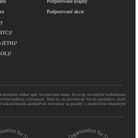
inu
Podporované krajiny
ea
Podporované akcie
ny
(BTC)?
m (ETH)?
(SOL)?
 a nemusíte získať späť investovanú sumu. Za svoje investičné rozhodnutia
eľom budúcej výkonnosti. Mali by ste investovať len do produktov, ktoré
pred uskutočnením akejkoľvek investície sa poradiť s nezávislým finančným