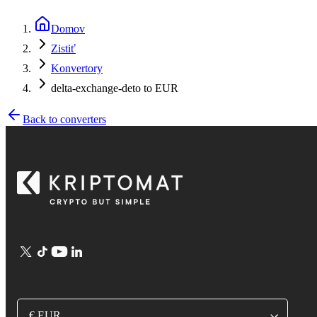
Domov
Zistiť
Konvertory
delta-exchange-deto to EUR
Back to converters
€ EUR