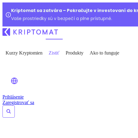
Kriptomat sa zatvára – Pokračujte v investovaní do 
Vaše prostriedky sú v bezpečí a plne prístupné.
Kurzy Kryptomien
Zistiť
Produkty
Ako to funguje
Prihlásenie
Zaregistrovať sa