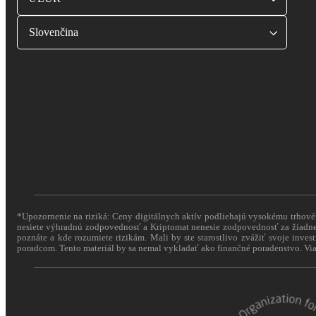
Slovenčina
*Upozornenie na riziká: Ceny digitálnych aktív podliehajú vysokému trhovému
nesiete výhradnú zodpovednosť a Kriptomat nenesie zodpovednosť za žiadne 
poznáte a kde rozumiete rizikám. Mali by ste starostlivo zvážiť svoje inves
poradcom. Tento materiál by sa nemal vykladať ako finančné poradenstvo. Via