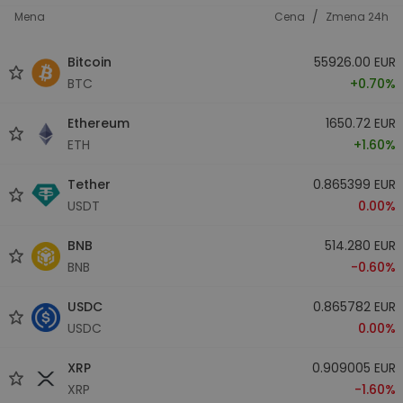
/
Mena
Cena
Zmena 24h
Bitcoin
55926.00 EUR
BTC
+0.70%
Ethereum
1650.72 EUR
ETH
+1.60%
Tether
0.865399 EUR
USDT
0.00%
BNB
514.280 EUR
BNB
-0.60%
USDC
0.865782 EUR
USDC
0.00%
XRP
0.909005 EUR
XRP
-1.60%