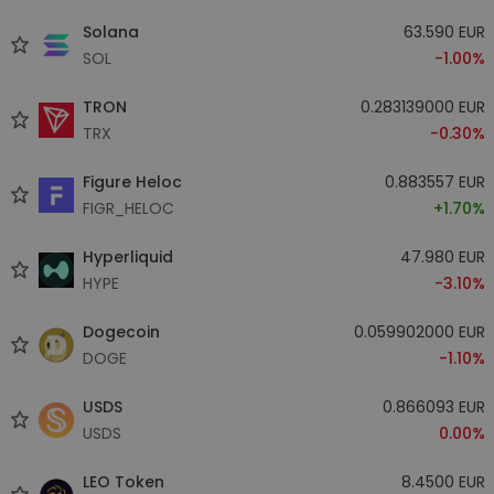
Solana
63.590 EUR
SOL
-1.00%
TRON
0.283139000 EUR
TRX
-0.30%
Figure Heloc
0.883557 EUR
FIGR_HELOC
+1.70%
Hyperliquid
47.980 EUR
HYPE
-3.10%
Dogecoin
0.059902000 EUR
DOGE
-1.10%
USDS
0.866093 EUR
USDS
0.00%
LEO Token
8.4500 EUR