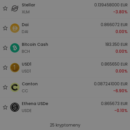
Stellar
0.139458000 EUR
XLM
-3.80%
Dai
0.866072 EUR
DAI
0.00%
Bitcoin Cash
183.350 EUR
BCH
0.00%
USD1
0.865650 EUR
USD1
0.00%
Canton
0.087241000 EUR
CC
-6.90%
Ethena USDe
0.865673 EUR
USDE
-0.10%
25
kryptomeny