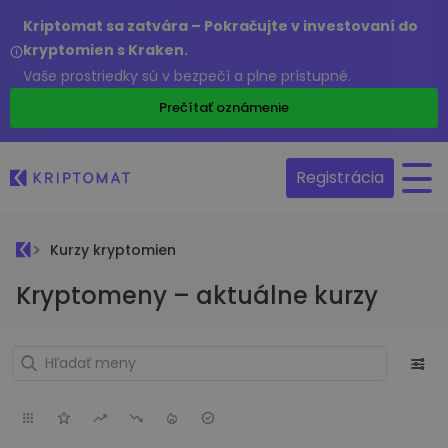
Kriptomat sa zatvára – Pokračujte v investovaní do
kryptomien s Kraken.
Vaše prostriedky sú v bezpečí a plne prístupné.
Prečítať oznámenie
Registrácia
Kurzy kryptomien
Kryptomeny – aktuálne kurzy