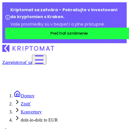
Kriptomat sa zatvára – Pokračujte v investovaní
do kryptomien s Kraken.
Vaše prostriedky sú v bezpečí a plne prístupné.
Prečítať oznámenie
Zaregistrovať sa
Domov
Zistiť
Konvertory
dolz-io-dolz to EUR