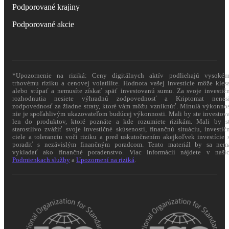
Podporované krajiny
Podporované akcie
*Upozornenie na riziká: Ceny digitálnych aktív podliehajú vysoké
trhovému riziku a cenovej volatilite. Hodnota vašej investície môže kles
alebo stúpať a nemusíte získať späť investovanú sumu. Za svoje investič
rozhodnutia nesiete výhradnú zodpovednosť a Kriptomat nenes
zodpovednosť za žiadne straty, ktoré vám môžu vzniknúť. Minulá výkonno
nie je spoľahlivým ukazovateľom budúcej výkonnosti. Mali by ste investov
len do produktov, ktoré poznáte a kde rozumiete rizikám. Mali by s
starostlivo zvážiť svoje investičné skúsenosti, finančnú situáciu, investič
ciele a toleranciu voči riziku a pred uskutočnením akejkoľvek investície 
poradiť s nezávislým finančným poradcom. Tento materiál by sa nem
vykladať ako finančné poradenstvo. Viac informácií nájdete v naši
Podmienkach služby
a
Upozornení na riziká
.