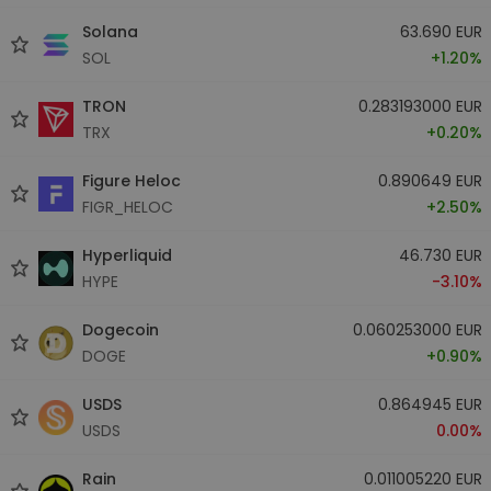
Solana
63.690 EUR
SOL
+1.20%
TRON
0.283193000 EUR
TRX
+0.20%
Figure Heloc
0.890649 EUR
FIGR_HELOC
+2.50%
Hyperliquid
46.730 EUR
HYPE
-3.10%
Dogecoin
0.060253000 EUR
DOGE
+0.90%
USDS
0.864945 EUR
USDS
0.00%
Rain
0.011005220 EUR