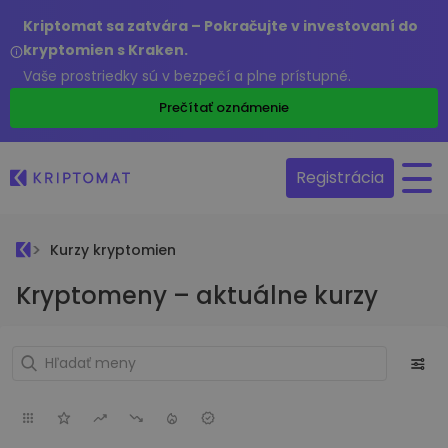
Kriptomat sa zatvára – Pokračujte v investovaní do
kryptomien s Kraken.
Vaše prostriedky sú v bezpečí a plne prístupné.
Prečítať oznámenie
Registrácia
Kurzy kryptomien
Kryptomeny – aktuálne kurzy