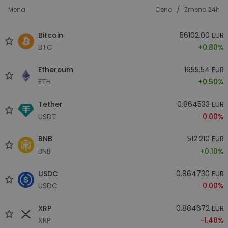
/
Mena
Cena
Zmena 24h
Bitcoin
56102.00 EUR
BTC
+0.80%
Ethereum
1655.54 EUR
ETH
+0.50%
Tether
0.864533 EUR
USDT
0.00%
BNB
512.210 EUR
BNB
+0.10%
USDC
0.864730 EUR
USDC
0.00%
XRP
0.884672 EUR
XRP
-1.40%