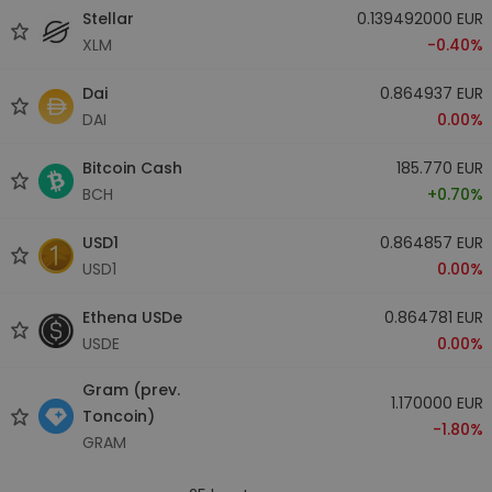
Stellar
0.139492000 EUR
XLM
-0.40%
Dai
0.864937 EUR
DAI
0.00%
Bitcoin Cash
185.770 EUR
BCH
+0.70%
USD1
0.864857 EUR
USD1
0.00%
Ethena USDe
0.864781 EUR
USDE
0.00%
Gram (prev.
1.170000 EUR
Toncoin)
-1.80%
GRAM