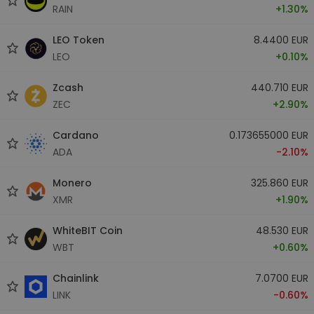
RAIN
+1.30%
LEO Token
8.4400 EUR
LEO
+0.10%
Zcash
440.710 EUR
ZEC
+2.90%
Cardano
0.173655000 EUR
ADA
-2.10%
Monero
325.860 EUR
XMR
+1.90%
WhiteBIT Coin
48.530 EUR
WBT
+0.60%
Chainlink
7.0700 EUR
LINK
-0.60%