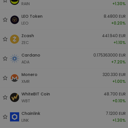
RAIN
+1.30%
LEO Token
8.4800 EUR
LEO
+0.20%
Zcash
441.940 EUR
ZEC
+1.10%
Cardano
0.175363000 EUR
ADA
+7.20%
Monero
320.330 EUR
XMR
+1.00%
WhiteBIT Coin
48.700 EUR
WBT
+0.10%
Chainlink
7.1200 EUR
LINK
+1.30%