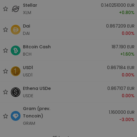
Stellar
0.140251000 EUR
XLM
+0.80%
Dai
0.867209 EUR
DAI
0.00%
Bitcoin Cash
187.190 EUR
BCH
+1.60%
USD1
0.867184 EUR
USD1
0.00%
Ethena USDe
0.867107 EUR
USDE
0.00%
Gram (prev.
1.160000 EUR
Toncoin)
-3.00%
GRAM