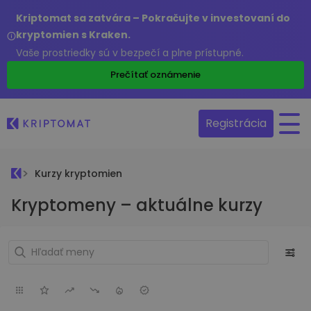
Kriptomat sa zatvára – Pokračujte v investovaní do
kryptomien s Kraken.
Vaše prostriedky sú v bezpečí a plne prístupné.
Prečítať oznámenie
Registrácia
Kurzy kryptomien
Kryptomeny – aktuálne kurzy