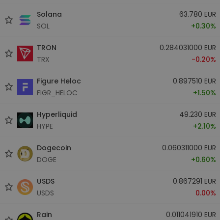
Solana
63.780 EUR
SOL
+0.30%
TRON
0.284031000 EUR
TRX
-0.20%
Figure Heloc
0.897510 EUR
FIGR_HELOC
+1.50%
Hyperliquid
49.230 EUR
HYPE
+2.10%
Dogecoin
0.060311000 EUR
DOGE
+0.60%
USDS
0.867291 EUR
USDS
0.00%
Rain
0.011041910 EUR