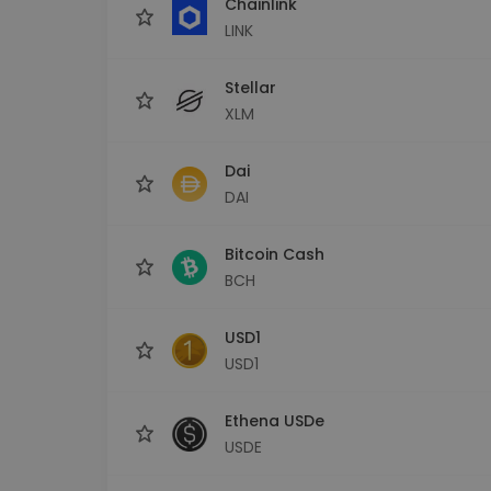
Chainlink
LINK
Stellar
XLM
Dai
DAI
Bitcoin Cash
BCH
USD1
USD1
Ethena USDe
USDE