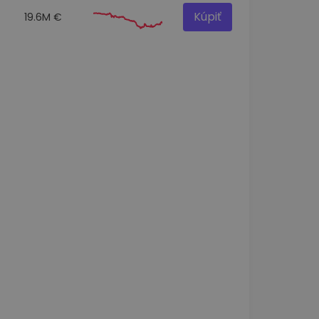
Kúpiť
19.6M €