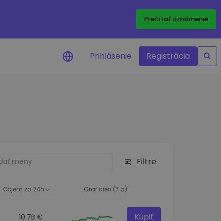
Prečítať oznámenie
Prihlásenie
Registrácia
a na cenu
 ceny vašich
kenov v reálnom
ktíva
Filtre
né príležitosti
fólia
oznatky pre optimálny
Objem za 24h
Graf cien (7 d)
Kúpiť
10.7B €