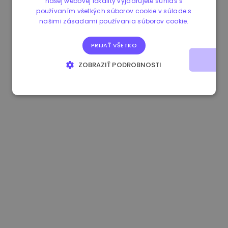
našej webovej lokality vyjadrujete súhlas s
používaním všetkých súborov cookie v súlade s
0.084060000 €
+6.10%
3.3B €
našimi zásadami používania súborov cookie.
PRIJAŤ VŠETKO
ZOBRAZIŤ PODROBNOSTI
NEVYHNUTNE POTREBNÉ
VÝKONNOSŤ
CIELENIE
FUNKCIE