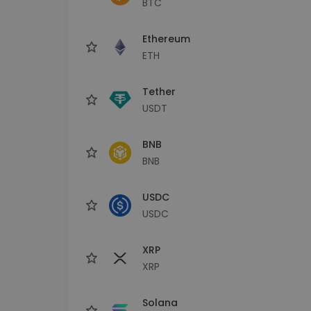
BTC
Investičný prieskumník
Nájdi svoju krypto stratégiu
Ethereum
ETH
Tether
USDT
BNB
BNB
USDC
USDC
XRP
XRP
Solana