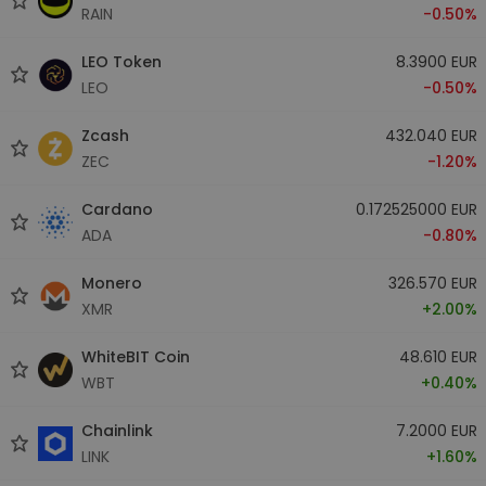
RAIN
-0.50%
LEO Token
8.3900 EUR
LEO
-0.50%
Zcash
432.040 EUR
ZEC
-1.20%
Cardano
0.172525000 EUR
ADA
-0.80%
Monero
326.570 EUR
XMR
+2.00%
WhiteBIT Coin
48.610 EUR
WBT
+0.40%
Chainlink
7.2000 EUR
LINK
+1.60%