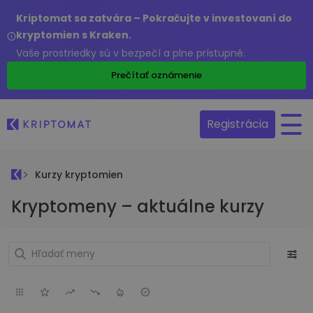
Kriptomat sa zatvára – Pokračujte v investovaní do
kryptomien s Kraken.
Vaše prostriedky sú v bezpečí a plne prístupné.
Prečítať oznámenie
Registrácia
Kurzy kryptomien
Kryptomeny – aktuálne kurzy