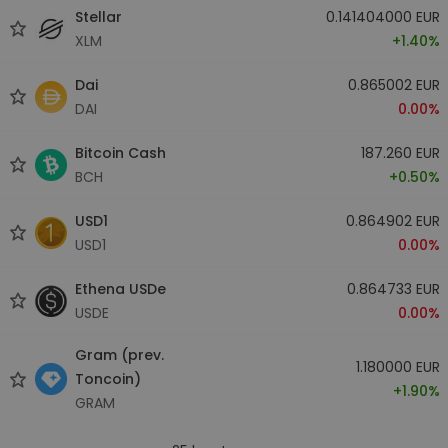
Stellar
0.141404000 EUR
XLM
+1.40%
Dai
0.865002 EUR
DAI
0.00%
Bitcoin Cash
187.260 EUR
BCH
+0.50%
USD1
0.864902 EUR
USD1
0.00%
Ethena USDe
0.864733 EUR
USDE
0.00%
Gram (prev.
1.180000 EUR
Toncoin)
+1.90%
GRAM