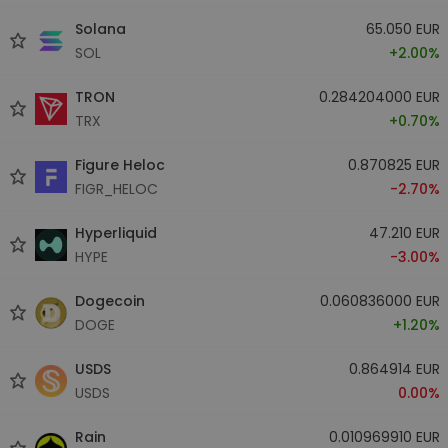
Solana
65.050 EUR
SOL
+2.00%
TRON
0.284204000 EUR
TRX
+0.70%
Figure Heloc
0.870825 EUR
FIGR_HELOC
-2.70%
Hyperliquid
47.210 EUR
HYPE
-3.00%
Dogecoin
0.060836000 EUR
DOGE
+1.20%
USDS
0.864914 EUR
USDS
0.00%
Rain
0.010969910 EUR