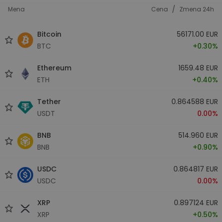
/
Mena
Cena
Zmena 24h
Bitcoin
56171.00 EUR
BTC
+0.30%
Ethereum
1659.48 EUR
ETH
+0.40%
Tether
0.864588 EUR
USDT
0.00%
BNB
514.960 EUR
BNB
+0.90%
USDC
0.864817 EUR
USDC
0.00%
XRP
0.897124 EUR
XRP
+0.50%