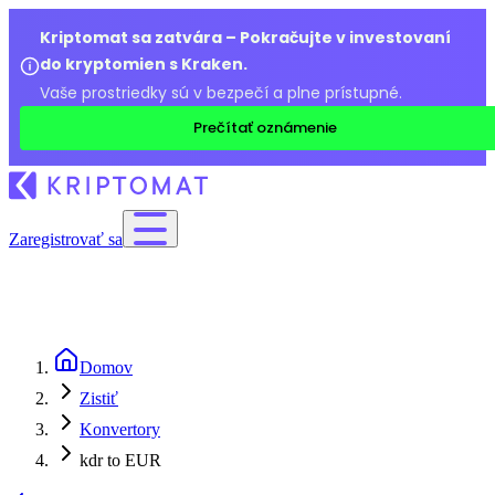
Kriptomat sa zatvára – Pokračujte v investovaní
do kryptomien s Kraken.
Vaše prostriedky sú v bezpečí a plne prístupné.
Prečítať oznámenie
Zaregistrovať sa
Domov
Zistiť
Konvertory
kdr to EUR