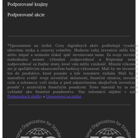
Podporované krajiny
Podporované akcie
*Upozornenie na riziká: Ceny digitálnych aktív podliehajú vysoké
trhovému riziku a cenovej volatilite. Hodnota vašej investície môže kles
alebo stúpať a nemusíte získať späť investovanú sumu. Za svoje investič
rozhodnutia nesiete výhradnú zodpovednosť a Kriptomat nenes
zodpovednosť za žiadne straty, ktoré vám môžu vzniknúť. Minulá výkonno
nie je spoľahlivým ukazovateľom budúcej výkonnosti. Mali by ste investov
len do produktov, ktoré poznáte a kde rozumiete rizikám. Mali by s
starostlivo zvážiť svoje investičné skúsenosti, finančnú situáciu, investič
ciele a toleranciu voči riziku a pred uskutočnením akejkoľvek investície 
poradiť s nezávislým finančným poradcom. Tento materiál by sa nem
vykladať ako finančné poradenstvo. Viac informácií nájdete v naši
Podmienkach služby
a
Upozornení na riziká
.