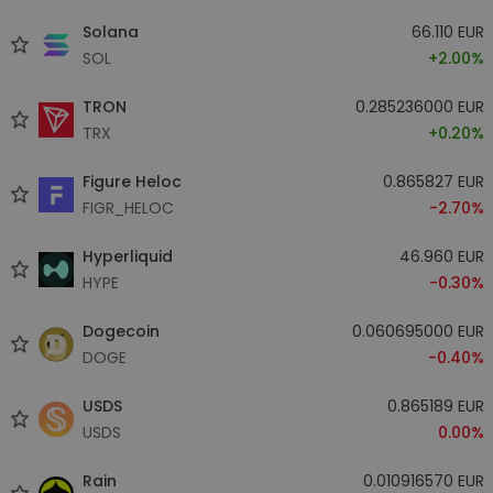
Solana
66.110 EUR
SOL
+2.00%
TRON
0.285236000 EUR
TRX
+0.20%
Figure Heloc
0.865827 EUR
FIGR_HELOC
-2.70%
Hyperliquid
46.960 EUR
HYPE
-0.30%
Dogecoin
0.060695000 EUR
DOGE
-0.40%
USDS
0.865189 EUR
USDS
0.00%
Rain
0.010916570 EUR