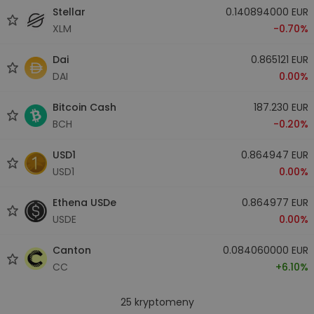
Stellar
0.140894000 EUR
XLM
-0.70%
Dai
0.865121 EUR
DAI
0.00%
Bitcoin Cash
187.230 EUR
BCH
-0.20%
USD1
0.864947 EUR
USD1
0.00%
Ethena USDe
0.864977 EUR
USDE
0.00%
Canton
0.084060000 EUR
CC
+6.10%
25
kryptomeny