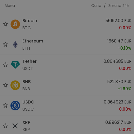
/
Mena
Cena
Zmena 24h
Bitcoin
56192.00 EUR
BTC
0.00%
Ethereum
1660.47 EUR
ETH
+0.10%
Tether
0.864685 EUR
USDT
0.00%
BNB
522.370 EUR
BNB
+1.60%
USDC
0.864923 EUR
USDC
0.00%
XRP
0.896217 EUR
XRP
0.00%