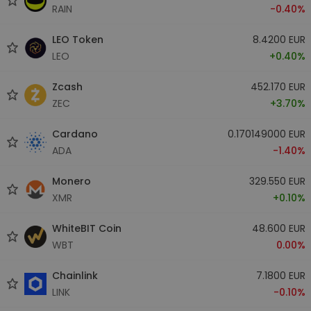
RAIN
-0.40%
LEO Token
8.4200 EUR
LEO
+0.40%
Zcash
452.170 EUR
ZEC
+3.70%
Cardano
0.170149000 EUR
ADA
-1.40%
Monero
329.550 EUR
XMR
+0.10%
WhiteBIT Coin
48.600 EUR
WBT
0.00%
Chainlink
7.1800 EUR
LINK
-0.10%