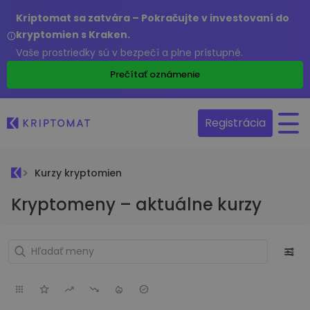
Kriptomat sa zatvára – Pokračujte v investovaní do
kryptomien s Kraken.
Vaše prostriedky sú v bezpečí a plne prístupné.
Prečítať oznámenie
Registrácia
Kurzy kryptomien
Kryptomeny – aktuálne kurzy