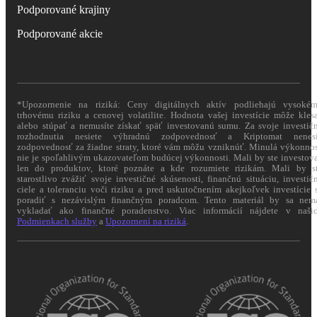
Podporované krajiny
Podporované akcie
*Upozornenie na riziká: Ceny digitálnych aktív podliehajú vysoké
trhovému riziku a cenovej volatilite. Hodnota vašej investície môže kles
alebo stúpať a nemusíte získať späť investovanú sumu. Za svoje investič
rozhodnutia nesiete výhradnú zodpovednosť a Kriptomat nenes
zodpovednosť za žiadne straty, ktoré vám môžu vzniknúť. Minulá výkonno
nie je spoľahlivým ukazovateľom budúcej výkonnosti. Mali by ste investov
len do produktov, ktoré poznáte a kde rozumiete rizikám. Mali by s
starostlivo zvážiť svoje investičné skúsenosti, finančnú situáciu, investič
ciele a toleranciu voči riziku a pred uskutočnením akejkoľvek investície 
poradiť s nezávislým finančným poradcom. Tento materiál by sa nem
vykladať ako finančné poradenstvo. Viac informácií nájdete v naši
Podmienkach služby
a
Upozornení na riziká
.