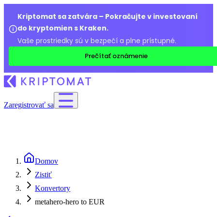
Kriptomat sa zatvára – Pokračujte v investovaní
do kryptomien s Kraken.
Vaše prostriedky sú v bezpečí a plne prístupné.
Prečítať oznámenie
Zaregistrovať sa
Domov
Zistiť
Konvertory
metahero-hero to EUR