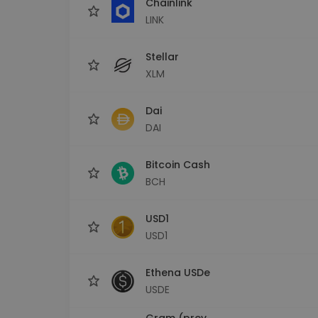
Chainlink
LINK
Stellar
XLM
Dai
DAI
Bitcoin Cash
BCH
USD1
USD1
Ethena USDe
USDE
Gram (prev.