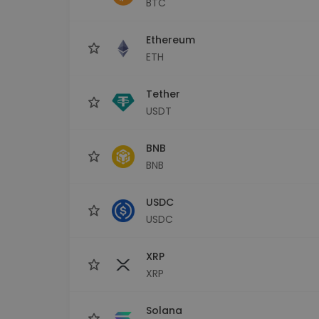
BTC
Investičný prieskumník
Nájdi svoju krypto stratégiu
Ethereum
ETH
Tether
USDT
BNB
BNB
USDC
USDC
XRP
XRP
Solana