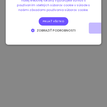
našej webovej lokality vyjadrujete súhlas s
používaním všetkých súborov cookie v súlade s
1.190000 €
-2.10%
3.3B €
našimi zásadami používania súborov cookie.
PRIJAŤ VŠETKO
ZOBRAZIŤ PODROBNOSTI
NEVYHNUTNE POTREBNÉ
VÝKONNOSŤ
CIELENIE
FUNKCIE