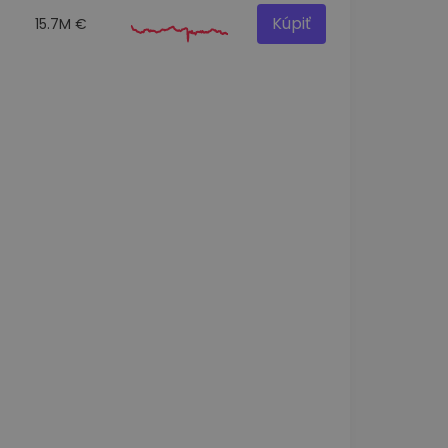
Kúpiť
15.7M €