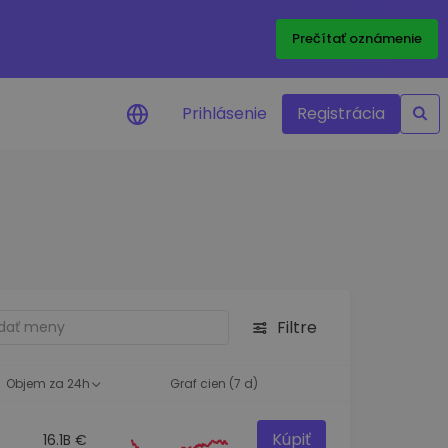
Prečítať oznámenie
Prihlásenie
Registrácia
a na cenu
 ceny vašich
kenov v reálnom
ktíva
Filtre
né príležitosti
fólia
oznatky pre optimálny
Objem za 24h
Graf cien (7 d)
Kúpiť
16.1B €