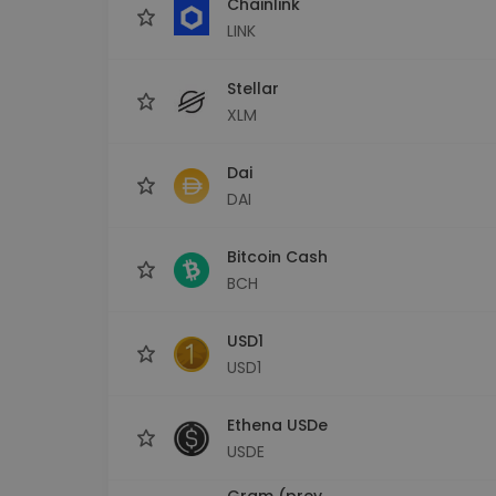
Chainlink
LINK
Stellar
XLM
Dai
DAI
Bitcoin Cash
BCH
USD1
USD1
Ethena USDe
USDE
Gram (prev.