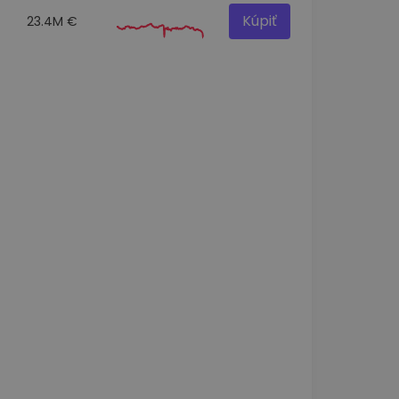
Kúpiť
23.4M €