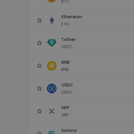
BTC
Investičný prieskumník
Nájdi svoju krypto stratégiu
Ethereum
ETH
Tether
USDT
BNB
BNB
USDC
USDC
XRP
XRP
Solana