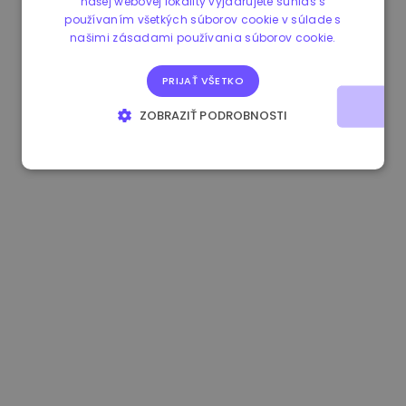
našej webovej lokality vyjadrujete súhlas s
používaním všetkých súborov cookie v súlade s
1.160000 €
-4.10%
3.2B €
našimi zásadami používania súborov cookie.
PRIJAŤ VŠETKO
ZOBRAZIŤ PODROBNOSTI
NEVYHNUTNE POTREBNÉ
VÝKONNOSŤ
CIELENIE
FUNKCIE