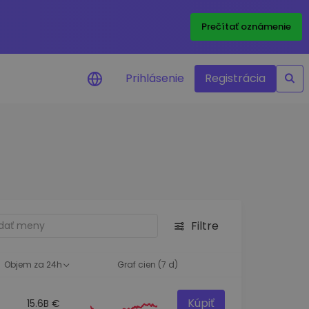
Prečítať oznámenie
Prihlásenie
Registrácia
a na cenu
 ceny vašich
kenov v reálnom
ktíva
Filtre
né príležitosti
fólia
oznatky pre optimálny
Objem za 24h
Graf cien (7 d)
Kúpiť
15.6B €