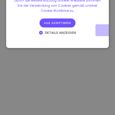
Durch die weitere Nutzung unserer Webseite stimmen
Sie der Verwendung von Cookies gemäß unserer
0.083269000 €
+4.90%
3.3B €
Cookie-Richtlinie zu.
ALLE AKZEPTIEREN
DETAILS ANZEIGEN
UNBEDINGT ERFORDERLICH
PERFORMANCE
TARGETING
FUNKTIONALITÄT