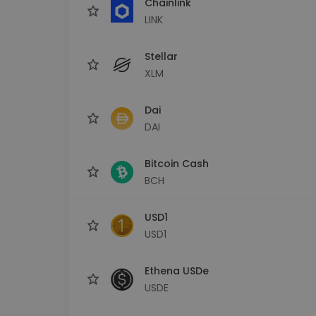
Chainlink
LINK
Stellar
XLM
Dai
DAI
Bitcoin Cash
BCH
USD1
USD1
Ethena USDe
USDE