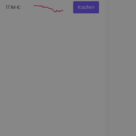
Kaufen
17.1M €