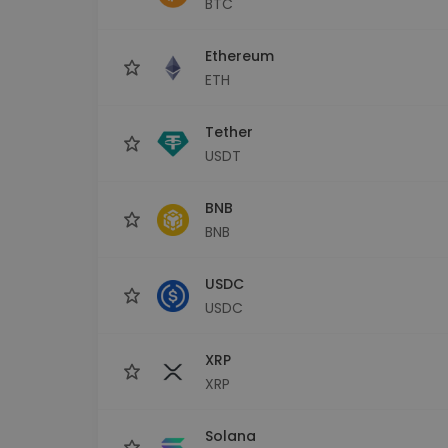
BTC
Investitions-Explorer
Finde deine Krypto-Strategie
Ethereum
ETH
Tether
USDT
BNB
BNB
USDC
USDC
XRP
XRP
Solana