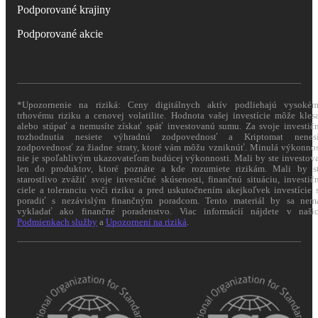
Podporované krajiny
Podporované akcie
*Upozornenie na riziká: Ceny digitálnych aktív podliehajú vysoké
trhovému riziku a cenovej volatilite. Hodnota vašej investície môže kles
alebo stúpať a nemusíte získať späť investovanú sumu. Za svoje investič
rozhodnutia nesiete výhradnú zodpovednosť a Kriptomat nenes
zodpovednosť za žiadne straty, ktoré vám môžu vzniknúť. Minulá výkonno
nie je spoľahlivým ukazovateľom budúcej výkonnosti. Mali by ste investov
len do produktov, ktoré poznáte a kde rozumiete rizikám. Mali by s
starostlivo zvážiť svoje investičné skúsenosti, finančnú situáciu, investič
ciele a toleranciu voči riziku a pred uskutočnením akejkoľvek investície 
poradiť s nezávislým finančným poradcom. Tento materiál by sa nem
vykladať ako finančné poradenstvo. Viac informácií nájdete v naši
Podmienkach služby
a
Upozornení na riziká
.