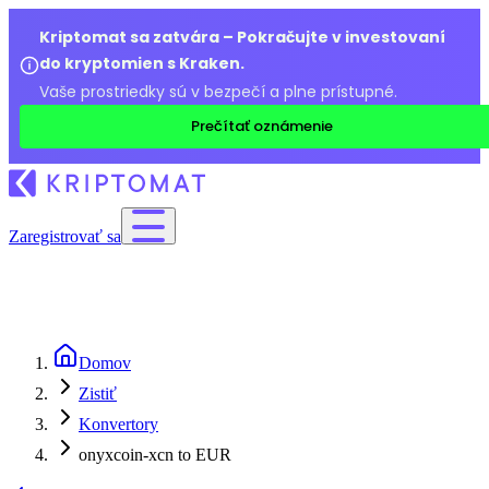
Kriptomat sa zatvára – Pokračujte v investovaní
do kryptomien s Kraken.
Vaše prostriedky sú v bezpečí a plne prístupné.
Prečítať oznámenie
Zaregistrovať sa
Domov
Zistiť
Konvertory
onyxcoin-xcn to EUR