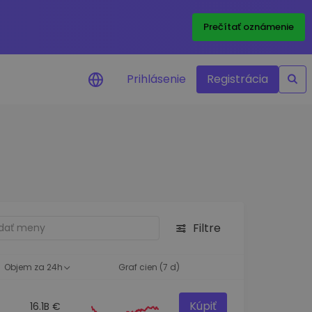
Prečítať oznámenie
Prihlásenie
Registrácia
a na cenu
 ceny vašich
kenov v reálnom
ktíva
Filtre
né príležitosti
fólia
oznatky pre optimálny
Objem za 24h
Graf cien (7 d)
Kúpiť
16.1B €