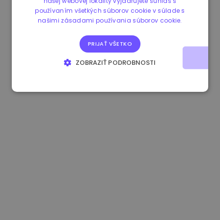
našej webovej lokality vyjadrujete súhlas s
používaním všetkých súborov cookie v súlade s
1.190000 €
-2.10%
3.3B €
našimi zásadami používania súborov cookie.
PRIJAŤ VŠETKO
ZOBRAZIŤ PODROBNOSTI
NEVYHNUTNE POTREBNÉ
VÝKONNOSŤ
CIELENIE
FUNKCIE