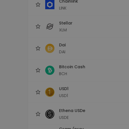
Chainlink
LINK
Stellar
XLM
Dai
DAI
Bitcoin Cash
BCH
USD1
USD1
Ethena USDe
USDE
Gram (prev.