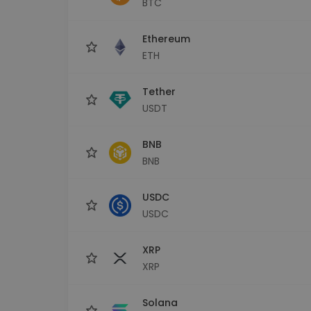
BTC
Investičný prieskumník
Nájdi svoju krypto stratégiu
Ethereum
ETH
Tether
USDT
BNB
BNB
USDC
USDC
XRP
XRP
Solana