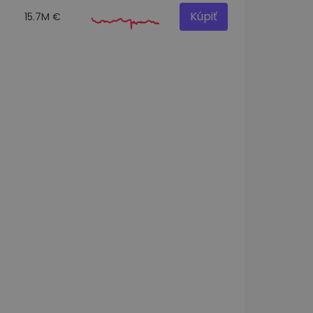
Kúpiť
15.7M €