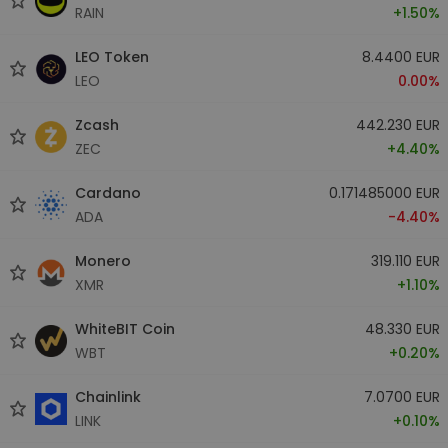
RAIN
+1.50%
LEO Token
8.4400 EUR
LEO
0.00%
Zcash
442.230 EUR
ZEC
+4.40%
Cardano
0.171485000 EUR
ADA
-4.40%
Monero
319.110 EUR
XMR
+1.10%
WhiteBIT Coin
48.330 EUR
WBT
+0.20%
Chainlink
7.0700 EUR
LINK
+0.10%