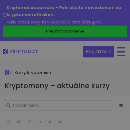
Kriptomat sa zatvára – Pokračujte v investovaní do
kryptomien s Kraken.
Vaše prostriedky sú v bezpečí a plne prístupné.
Prečítať oznámenie
Registrácia
Kurzy kryptomien
Kryptomeny – aktuálne kurzy