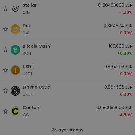
Stellar
0.138493000 EUR
XLM
-1.20%
Dai
0.864874 EUR
DAI
0.00%
Bitcoin Cash
185.690 EUR
BCH
+0.80%
USD1
0.864596 EUR
USD1
0.00%
Ethena USDe
0.864596 EUR
USDE
0.00%
Canton
0.080659000 EUR
CC
-4.80%
25
kryptomeny