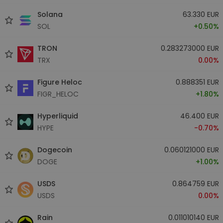
Solana
63.330 EUR
SOL
+0.50%
TRON
0.283273000 EUR
TRX
0.00%
Figure Heloc
0.888351 EUR
FIGR_HELOC
+1.80%
Hyperliquid
46.400 EUR
HYPE
-0.70%
Dogecoin
0.060121000 EUR
DOGE
+1.00%
USDS
0.864759 EUR
USDS
0.00%
Rain
0.011010140 EUR