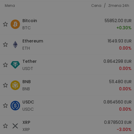
/
Mena
Cena
Zmena 24h
Bitcoin
55852.00 EUR
BTC
+0.30%
Ethereum
1649.93 EUR
ETH
0.00%
Tether
0.864298 EUR
USDT
0.00%
BNB
511.480 EUR
BNB
0.00%
USDC
0.864560 EUR
USDC
0.00%
XRP
0.878503 EUR
XRP
-3.00%