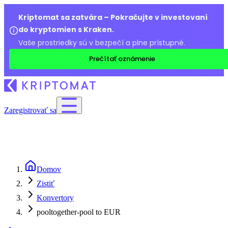
Kriptomat sa zatvára – Pokračujte v investovaní
do kryptomien s Kraken.
Vaše prostriedky sú v bezpečí a plne prístupné.
Prečítať oznámenie
Zaregistrovať sa
Domov
Zistiť
Konvertory
pooltogether-pool to EUR