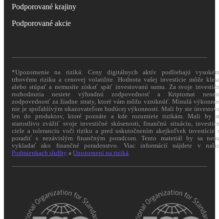
Podporované krajiny
Podporované akcie
*Upozornenie na riziká: Ceny digitálnych aktív podliehajú vysoké
trhovému riziku a cenovej volatilite. Hodnota vašej investície môže kles
alebo stúpať a nemusíte získať späť investovanú sumu. Za svoje investič
rozhodnutia nesiete výhradnú zodpovednosť a Kriptomat nenes
zodpovednosť za žiadne straty, ktoré vám môžu vzniknúť. Minulá výkonno
nie je spoľahlivým ukazovateľom budúcej výkonnosti. Mali by ste investov
len do produktov, ktoré poznáte a kde rozumiete rizikám. Mali by s
starostlivo zvážiť svoje investičné skúsenosti, finančnú situáciu, investič
ciele a toleranciu voči riziku a pred uskutočnením akejkoľvek investície 
poradiť s nezávislým finančným poradcom. Tento materiál by sa nem
vykladať ako finančné poradenstvo. Viac informácií nájdete v naši
Podmienkach služby
a
Upozornení na riziká
.