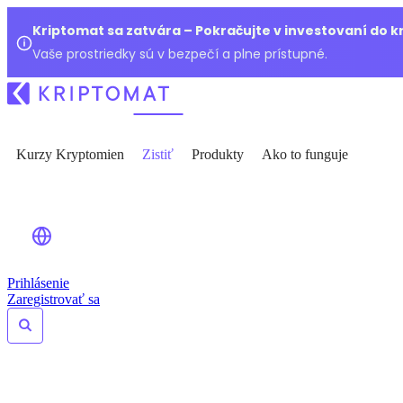
Kriptomat sa zatvára – Pokračujte v investovaní do 
Vaše prostriedky sú v bezpečí a plne prístupné.
Kurzy Kryptomien
Zistiť
Produkty
Ako to funguje
Prihlásenie
Zaregistrovať sa