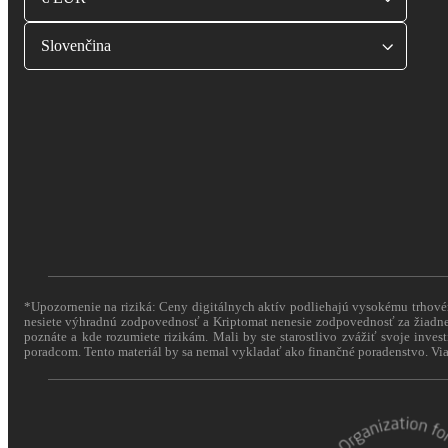
Slovenčina
*Upozornenie na riziká: Ceny digitálnych aktív podliehajú vysokému trhovému
nesiete výhradnú zodpovednosť a Kriptomat nenesie zodpovednosť za žiadne 
poznáte a kde rozumiete rizikám. Mali by ste starostlivo zvážiť svoje inves
poradcom. Tento materiál by sa nemal vykladať ako finančné poradenstvo. Via