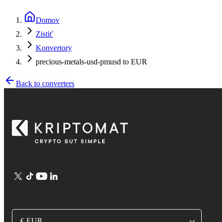
Domov
Zistiť
Konvertory
precious-metals-usd-pmusd to EUR
Back to converters
€ EUR