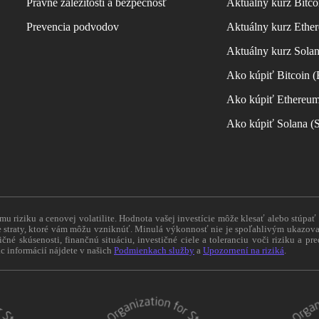
Právne záležitosti a bezpečnosť
Aktuálny kurz Bitco
Prevencia podvodov
Aktuálny kurz Ether
Aktuálny kurz Sola
Ako kúpiť Bitcoin 
Ako kúpiť Ethereu
Ako kúpiť Solana 
 riziku a cenovej volatilite. Hodnota vašej investície môže klesať alebo stúpať
straty, ktoré vám môžu vzniknúť. Minulá výkonnosť nie je spoľahlivým ukazovat
tičné skúsenosti, finančnú situáciu, investičné ciele a toleranciu voči riziku a 
c informácií nájdete v našich
Podmienkach služby
a
Upozornení na riziká
.