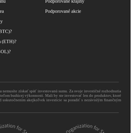
inu
Podporované krajiny
ea
Podporované akcie
ny
(BTC)?
m (ETH)?
(SOL)?
 a nemusíte získať späť investovanú sumu. Za svoje investičné rozhodnutia
eľom budúcej výkonnosti. Mali by ste investovať len do produktov, ktoré
pred uskutočnením akejkoľvek investície sa poradiť s nezávislým finančným