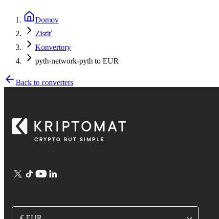
Domov
Zistiť
Konvertory
pyth-network-pyth to EUR
Back to converters
€ EUR