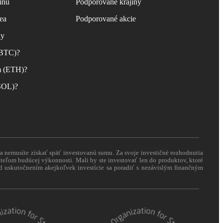
inu
Podporované krajiny
ea
Podporované akcie
ny
(BTC)?
m (ETH)?
(SOL)?
 a nemusíte získať späť investovanú sumu. Za svoje investičné rozhodnutia
eľom budúcej výkonnosti. Mali by ste investovať len do produktov, ktoré
pred uskutočnením akejkoľvek investície sa poradiť s nezávislým finančným