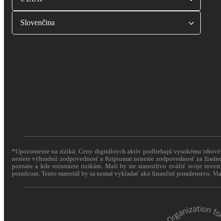
Slovenčina
*Upozornenie na riziká: Ceny digitálnych aktív podliehajú vysokému trhovému
nesiete výhradnú zodpovednosť a Kriptomat nenesie zodpovednosť za žiadne 
poznáte a kde rozumiete rizikám. Mali by ste starostlivo zvážiť svoje inves
poradcom. Tento materiál by sa nemal vykladať ako finančné poradenstvo. Via