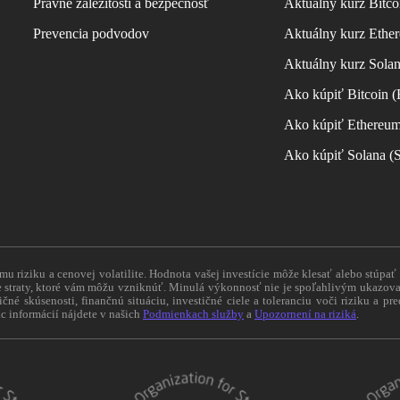
Právne záležitosti a bezpečnosť
Aktuálny kurz Bitco
Prevencia podvodov
Aktuálny kurz Ether
Aktuálny kurz Sola
Ako kúpiť Bitcoin 
Ako kúpiť Ethereu
Ako kúpiť Solana 
 riziku a cenovej volatilite. Hodnota vašej investície môže klesať alebo stúpať
straty, ktoré vám môžu vzniknúť. Minulá výkonnosť nie je spoľahlivým ukazovat
tičné skúsenosti, finančnú situáciu, investičné ciele a toleranciu voči riziku a 
c informácií nájdete v našich
Podmienkach služby
a
Upozornení na riziká
.