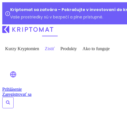
Kriptomat sa zatvára – Pokračujte v investovaní do 
Vaše prostriedky sú v bezpečí a plne prístupné.
Kurzy Kryptomien
Zistiť
Produkty
Ako to funguje
Prihlásenie
Zaregistrovať sa