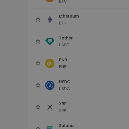
BTC
Investičný prieskumník
Nájdi svoju krypto stratégiu
Ethereum
ETH
Tether
USDT
BNB
BNB
USDC
USDC
XRP
XRP
Solana