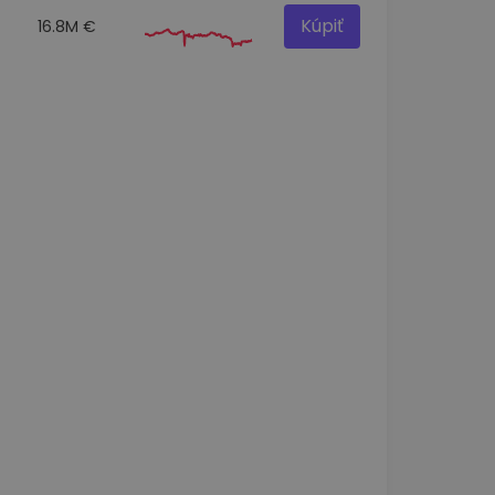
Kúpiť
16.8M €