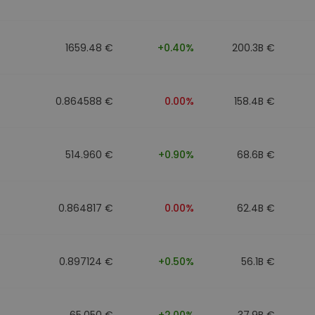
1659.48 €
+0.40%
200.3B €
0.864588 €
0.00%
158.4B €
514.960 €
+0.90%
68.6B €
0.864817 €
0.00%
62.4B €
0.897124 €
+0.50%
56.1B €
65.050 €
+2.00%
37.9B €