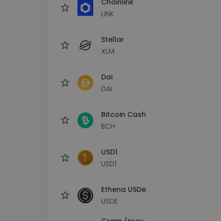
Chainlink
LINK
Stellar
XLM
Dai
DAI
Bitcoin Cash
BCH
USD1
USD1
Ethena USDe
USDE
Gram (prev.