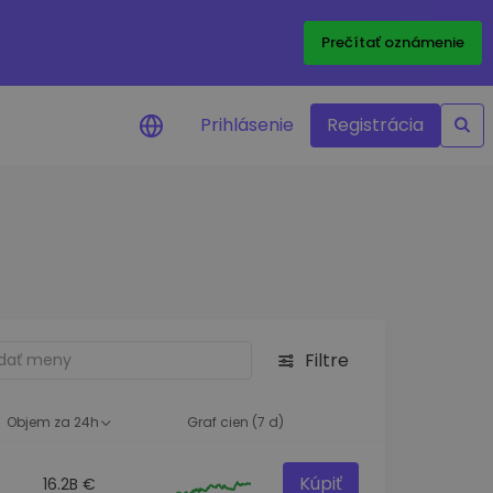
Prečítať oznámenie
Prihlásenie
Registrácia
a na cenu
 ceny vašich
kenov v reálnom
ktíva
Filtre
né príležitosti
fólia
oznatky pre optimálny
Objem za 24h
Graf cien (7 d)
Kúpiť
16.2B €