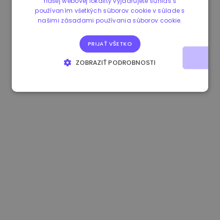
našej webovej lokality vyjadrujete súhlas s
používaním všetkých súborov cookie v súlade s
1.180000 €
+1.90%
3.2B €
našimi zásadami používania súborov cookie.
PRIJAŤ VŠETKO
ZOBRAZIŤ PODROBNOSTI
NEVYHNUTNE POTREBNÉ
VÝKONNOSŤ
CIELENIE
FUNKCIE