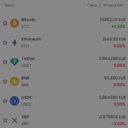
/
Mena
Cena
Zmena 24h
Bitcoin
55852.00 EUR
BTC
+0.30%
Ethereum
1649.93 EUR
ETH
0.00%
Tether
0.864298 EUR
USDT
0.00%
BNB
511.480 EUR
BNB
0.00%
USDC
0.864560 EUR
USDC
0.00%
XRP
0.878503 EUR
XRP
-3.00%