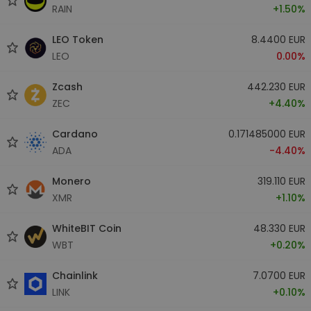
RAIN
+1.50%
LEO Token
8.4400 EUR
LEO
0.00%
Zcash
442.230 EUR
ZEC
+4.40%
Cardano
0.171485000 EUR
ADA
-4.40%
Monero
319.110 EUR
XMR
+1.10%
WhiteBIT Coin
48.330 EUR
WBT
+0.20%
Chainlink
7.0700 EUR
LINK
+0.10%