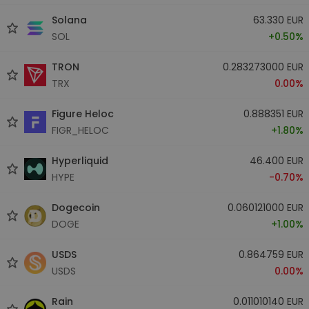
Solana
63.330 EUR
SOL
+0.50%
TRON
0.283273000 EUR
TRX
0.00%
Figure Heloc
0.888351 EUR
FIGR_HELOC
+1.80%
Hyperliquid
46.400 EUR
HYPE
-0.70%
Dogecoin
0.060121000 EUR
DOGE
+1.00%
USDS
0.864759 EUR
USDS
0.00%
Rain
0.011010140 EUR