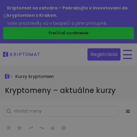
Kriptomat sa zatvára – Pokračujte v investovaní do
kryptomien s Kraken.
Vaše prostriedky sú v bezpečí a plne prístupné.
Prečítať oznámenie
Registrácia
Kurzy kryptomien
Kryptomeny – aktuálne kurzy