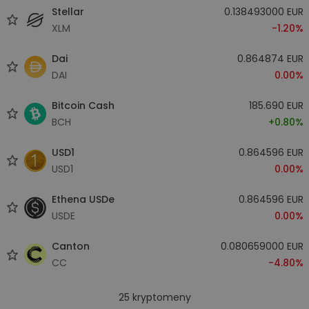
Stellar
0.138493000 EUR
XLM
-1.20%
Dai
0.864874 EUR
DAI
0.00%
Bitcoin Cash
185.690 EUR
BCH
+0.80%
USD1
0.864596 EUR
USD1
0.00%
Ethena USDe
0.864596 EUR
USDE
0.00%
Canton
0.080659000 EUR
CC
-4.80%
25
kryptomeny