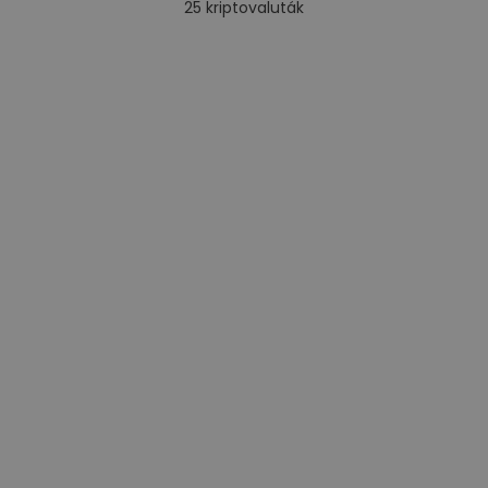
25
kriptovaluták