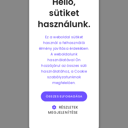
Helló,
sütiket
használunk.
Ez a weboldal sütiket
használ a felhasználói
élmény javítása érdekében.
A weboldalunk
használatával Ön
hozzájárul az összes süti
használatához, a Cookie
szabályzatunknak
megfelelően.
ÖSSZES ELFOGADÁSA
RÉSZLETEK
MEGJELENÍTÉSE
ELENGEDHETETLENÜL
SZÜKSÉGES