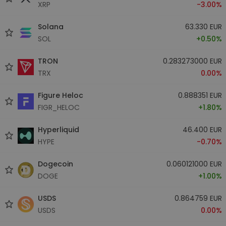
XRP
-3.00%
Solana
63.330 EUR
SOL
+0.50%
TRON
0.283273000 EUR
TRX
0.00%
Figure Heloc
0.888351 EUR
FIGR_HELOC
+1.80%
Hyperliquid
46.400 EUR
HYPE
-0.70%
Dogecoin
0.060121000 EUR
DOGE
+1.00%
USDS
0.864759 EUR
USDS
0.00%