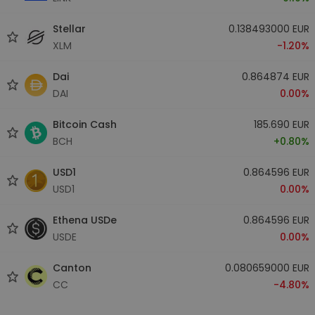
Stellar
0.138493000 EUR
XLM
-1.20%
Dai
0.864874 EUR
DAI
0.00%
Bitcoin Cash
185.690 EUR
BCH
+0.80%
USD1
0.864596 EUR
USD1
0.00%
Ethena USDe
0.864596 EUR
USDE
0.00%
Canton
0.080659000 EUR
CC
-4.80%