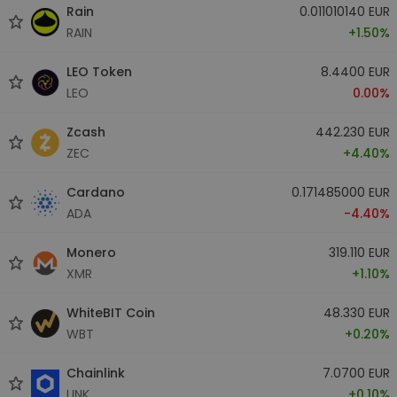
Rain
0.011010140 EUR
RAIN
+1.50%
LEO Token
8.4400 EUR
LEO
0.00%
Zcash
442.230 EUR
ZEC
+4.40%
Cardano
0.171485000 EUR
ADA
-4.40%
Monero
319.110 EUR
XMR
+1.10%
WhiteBIT Coin
48.330 EUR
WBT
+0.20%
Chainlink
7.0700 EUR
LINK
+0.10%