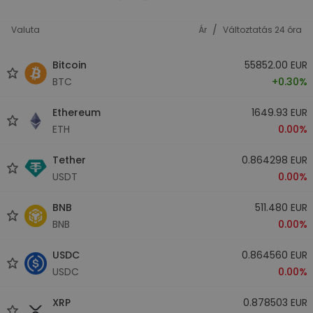
/
Valuta
Ár
Változtatás 24 óra
Bitcoin
55852.00 EUR
BTC
+0.30%
Ethereum
1649.93 EUR
ETH
0.00%
Tether
0.864298 EUR
USDT
0.00%
BNB
511.480 EUR
BNB
0.00%
USDC
0.864560 EUR
USDC
0.00%
XRP
0.878503 EUR