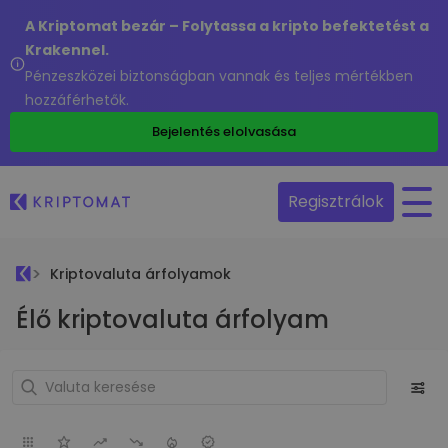
A Kriptomat bezár – Folytassa a kripto befektetést a
Krakennel.
Pénzeszközei biztonságban vannak és teljes mértékben
hozzáférhetők.
Bejelentés elolvasása
Regisztrálok
Kriptovaluta árfolyamok
Élő kriptovaluta árfolyam