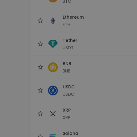
BTC
Investičný prieskumník
Nájdi svoju krypto stratégiu
Ethereum
ETH
Tether
USDT
BNB
BNB
USDC
USDC
XRP
XRP
Solana