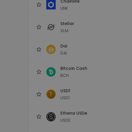
Chainlink
LINK
Stellar
XLM
Dai
DAI
Bitcoin Cash
BCH
USD1
USD1
Ethena USDe
USDE