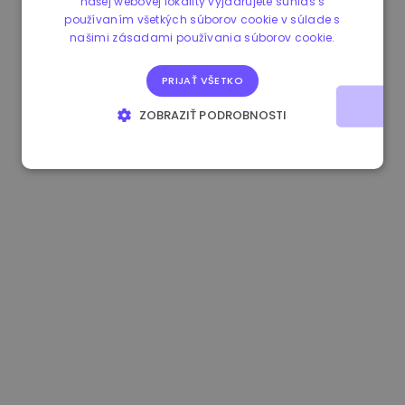
našej webovej lokality vyjadrujete súhlas s
používaním všetkých súborov cookie v súlade s
0.084060000 €
+6.10%
3.3B €
našimi zásadami používania súborov cookie.
PRIJAŤ VŠETKO
ZOBRAZIŤ PODROBNOSTI
NEVYHNUTNE POTREBNÉ
VÝKONNOSŤ
CIELENIE
FUNKCIE