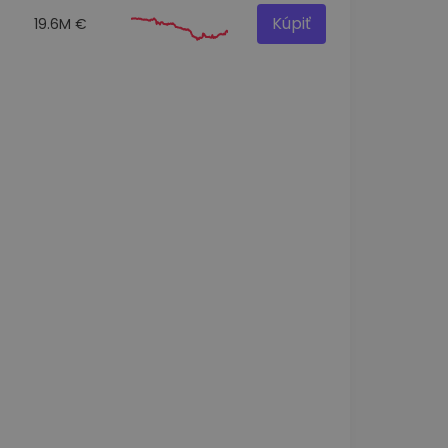
Kúpiť
19.6M €