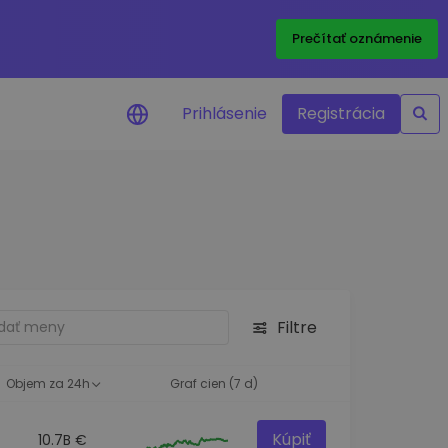
Prečítať oznámenie
Prihlásenie
Registrácia
a na cenu
 ceny vašich
kenov v reálnom
ktíva
Filtre
né príležitosti
fólia
oznatky pre optimálny
Objem za 24h
Graf cien (7 d)
Kúpiť
10.7B €