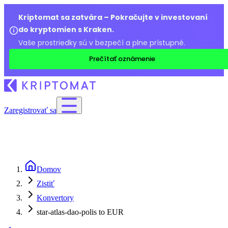
Kriptomat sa zatvára – Pokračujte v investovaní
do kryptomien s Kraken.
Vaše prostriedky sú v bezpečí a plne prístupné.
Prečítať oznámenie
Zaregistrovať sa
Domov
Zistiť
Konvertory
star-atlas-dao-polis to EUR