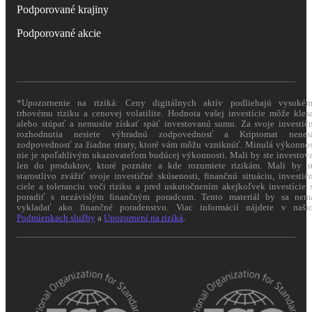
Podporované krajiny
Podporované akcie
*Upozornenie na riziká: Ceny digitálnych aktív podliehajú vysoké
trhovému riziku a cenovej volatilite. Hodnota vašej investície môže kles
alebo stúpať a nemusíte získať späť investovanú sumu. Za svoje investič
rozhodnutia nesiete výhradnú zodpovednosť a Kriptomat nenes
zodpovednosť za žiadne straty, ktoré vám môžu vzniknúť. Minulá výkonno
nie je spoľahlivým ukazovateľom budúcej výkonnosti. Mali by ste investov
len do produktov, ktoré poznáte a kde rozumiete rizikám. Mali by s
starostlivo zvážiť svoje investičné skúsenosti, finančnú situáciu, investič
ciele a toleranciu voči riziku a pred uskutočnením akejkoľvek investície 
poradiť s nezávislým finančným poradcom. Tento materiál by sa nem
vykladať ako finančné poradenstvo. Viac informácií nájdete v naši
Podmienkach služby
a
Upozornení na riziká
.