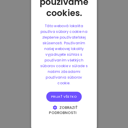
používame
cookies.
Táto webová lokalita
používa súbory cookie na
zlepšenie používateľskej
skúsenosti. Používaním
našej webovej lokality
vyjadrujete súhlas s
používaním všetkých
súborov cookie v súlade s
našimi zásadami
používania súborov
cookie.
PRIJAŤ VŠETKO
ZOBRAZIŤ
PODROBNOSTI
NEVYHNUTNE
POTREBNÉ