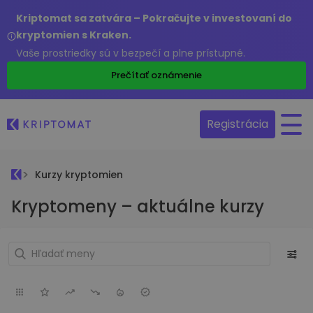
Kriptomat sa zatvára – Pokračujte v investovaní do
kryptomien s Kraken.
Vaše prostriedky sú v bezpečí a plne prístupné.
Prečítať oznámenie
Registrácia
Kurzy kryptomien
Kryptomeny – aktuálne kurzy