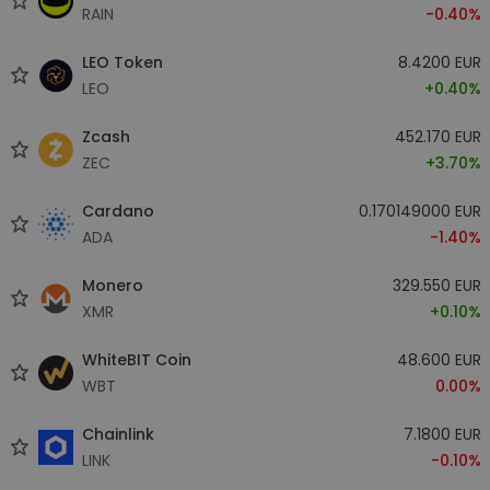
RAIN
-0.40%
LEO Token
8.4200 EUR
LEO
+0.40%
Zcash
452.170 EUR
ZEC
+3.70%
Cardano
0.170149000 EUR
ADA
-1.40%
Monero
329.550 EUR
XMR
+0.10%
WhiteBIT Coin
48.600 EUR
WBT
0.00%
Chainlink
7.1800 EUR
LINK
-0.10%