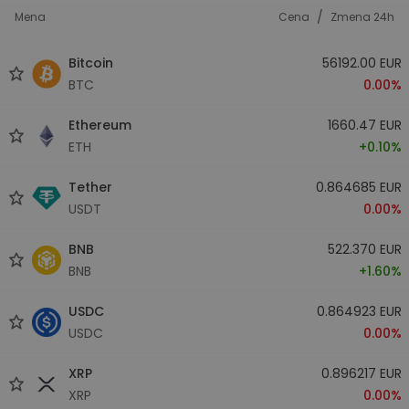
/
Mena
Cena
Zmena 24h
Bitcoin
56192.00 EUR
BTC
0.00%
Ethereum
1660.47 EUR
ETH
+0.10%
Tether
0.864685 EUR
USDT
0.00%
BNB
522.370 EUR
BNB
+1.60%
USDC
0.864923 EUR
USDC
0.00%
XRP
0.896217 EUR
XRP
0.00%