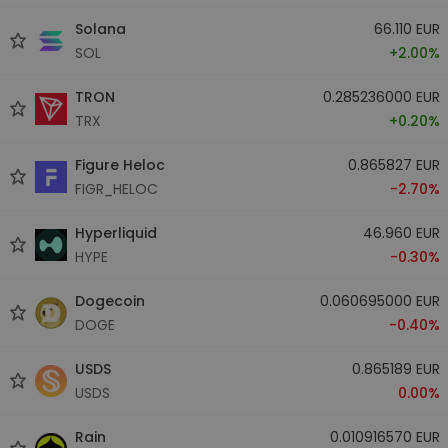
Solana
66.110 EUR
SOL
+2.00%
TRON
0.285236000 EUR
TRX
+0.20%
Figure Heloc
0.865827 EUR
FIGR_HELOC
-2.70%
Hyperliquid
46.960 EUR
HYPE
-0.30%
Dogecoin
0.060695000 EUR
DOGE
-0.40%
USDS
0.865189 EUR
USDS
0.00%
Rain
0.010916570 EUR