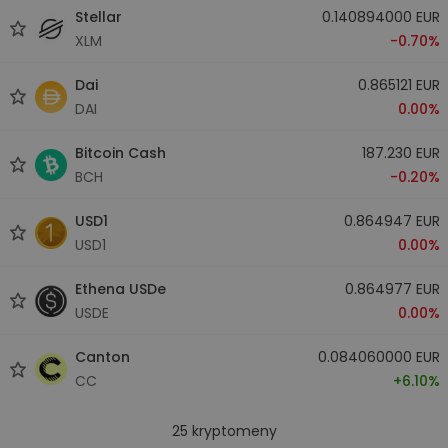
Stellar
0.140894000 EUR
XLM
-0.70%
Dai
0.865121 EUR
DAI
0.00%
Bitcoin Cash
187.230 EUR
BCH
-0.20%
USD1
0.864947 EUR
USD1
0.00%
Ethena USDe
0.864977 EUR
USDE
0.00%
Canton
0.084060000 EUR
CC
+6.10%
25
kryptomeny