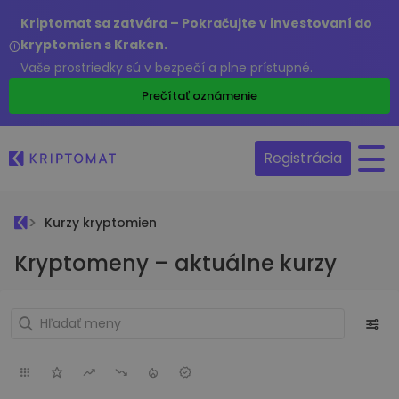
Kriptomat sa zatvára – Pokračujte v investovaní do
kryptomien s Kraken.
Vaše prostriedky sú v bezpečí a plne prístupné.
Prečítať oznámenie
Registrácia
Kurzy kryptomien
Kryptomeny – aktuálne kurzy