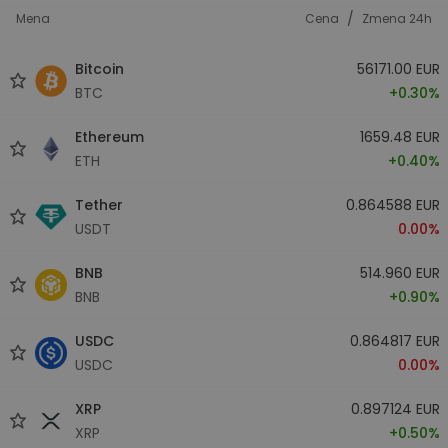
/
Mena
Cena
Zmena 24h
Bitcoin
56171.00 EUR
BTC
+0.30%
Ethereum
1659.48 EUR
ETH
+0.40%
Tether
0.864588 EUR
USDT
0.00%
BNB
514.960 EUR
BNB
+0.90%
USDC
0.864817 EUR
USDC
0.00%
XRP
0.897124 EUR
XRP
+0.50%