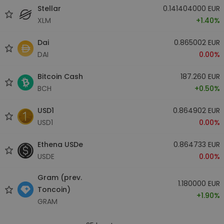
Stellar
0.141404000 EUR
XLM
+1.40%
Dai
0.865002 EUR
DAI
0.00%
Bitcoin Cash
187.260 EUR
BCH
+0.50%
USD1
0.864902 EUR
USD1
0.00%
Ethena USDe
0.864733 EUR
USDE
0.00%
Gram (prev.
1.180000 EUR
Toncoin)
+1.90%
GRAM