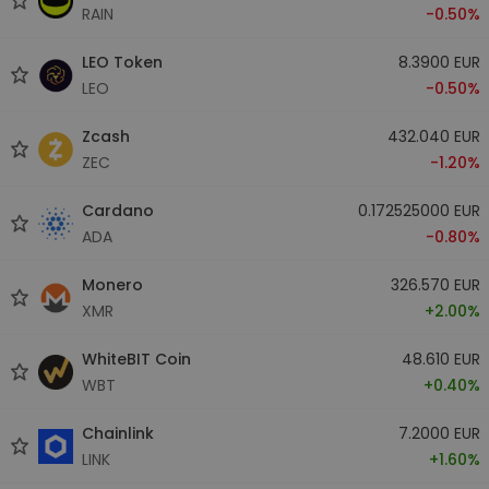
RAIN
-0.50%
LEO Token
8.3900 EUR
LEO
-0.50%
Zcash
432.040 EUR
ZEC
-1.20%
Cardano
0.172525000 EUR
ADA
-0.80%
Monero
326.570 EUR
XMR
+2.00%
WhiteBIT Coin
48.610 EUR
WBT
+0.40%
Chainlink
7.2000 EUR
LINK
+1.60%