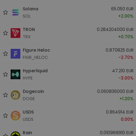
Solana
65.050 EUR
SOL
+2.00%
TRON
0.284204000 EUR
TRX
+0.70%
Figure Heloc
0.870825 EUR
FIGR_HELOC
-2.70%
Hyperliquid
47.210 EUR
HYPE
-3.00%
Dogecoin
0.060836000 EUR
DOGE
+1.20%
USDS
0.864914 EUR
USDS
0.00%
Rain
0.010969910 EUR