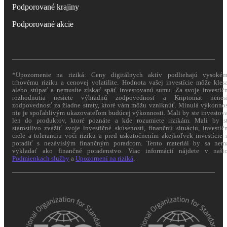
Podporované krajiny
Podporované akcie
*Upozornenie na riziká: Ceny digitálnych aktív podliehajú vysoké
trhovému riziku a cenovej volatilite. Hodnota vašej investície môže kles
alebo stúpať a nemusíte získať späť investovanú sumu. Za svoje investič
rozhodnutia nesiete výhradnú zodpovednosť a Kriptomat nenes
zodpovednosť za žiadne straty, ktoré vám môžu vzniknúť. Minulá výkonno
nie je spoľahlivým ukazovateľom budúcej výkonnosti. Mali by ste investov
len do produktov, ktoré poznáte a kde rozumiete rizikám. Mali by s
starostlivo zvážiť svoje investičné skúsenosti, finančnú situáciu, investič
ciele a toleranciu voči riziku a pred uskutočnením akejkoľvek investície 
poradiť s nezávislým finančným poradcom. Tento materiál by sa nem
vykladať ako finančné poradenstvo. Viac informácií nájdete v naši
Podmienkach služby
a
Upozornení na riziká
.