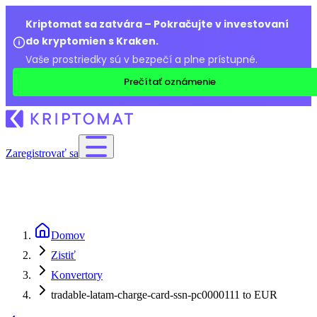
Kriptomat sa zatvára – Pokračujte v investovaní
do kryptomien s Kraken.
Vaše prostriedky sú v bezpečí a plne prístupné.
Prečítať oznámenie
Zaregistrovať sa
Domov
Zistiť
Konvertory
tradable-latam-charge-card-ssn-pc0000111 to EUR