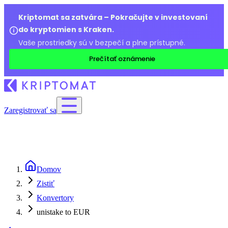
Kriptomat sa zatvára – Pokračujte v investovaní
do kryptomien s Kraken.
Vaše prostriedky sú v bezpečí a plne prístupné.
Prečítať oznámenie
Zaregistrovať sa
Domov
Zistiť
Konvertory
unistake to EUR