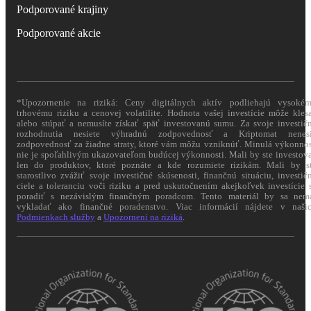
Podporované krajiny
Podporované akcie
*Upozornenie na riziká: Ceny digitálnych aktív podliehajú vysoké
trhovému riziku a cenovej volatilite. Hodnota vašej investície môže kles
alebo stúpať a nemusíte získať späť investovanú sumu. Za svoje investič
rozhodnutia nesiete výhradnú zodpovednosť a Kriptomat nenes
zodpovednosť za žiadne straty, ktoré vám môžu vzniknúť. Minulá výkonno
nie je spoľahlivým ukazovateľom budúcej výkonnosti. Mali by ste investov
len do produktov, ktoré poznáte a kde rozumiete rizikám. Mali by s
starostlivo zvážiť svoje investičné skúsenosti, finančnú situáciu, investič
ciele a toleranciu voči riziku a pred uskutočnením akejkoľvek investície 
poradiť s nezávislým finančným poradcom. Tento materiál by sa nem
vykladať ako finančné poradenstvo. Viac informácií nájdete v naši
Podmienkach služby
a
Upozornení na riziká
.