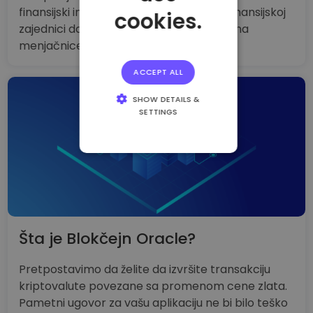
finansijski instrumenti takođe pomažu finansijskoj
cookies.
zajednici da spreči svoje klijente da odu na
menjačnice kriptovaluta.
ACCEPT ALL
SHOW DETAILS &
SETTINGS
STRICTLY
NECESSARY
PERFORMANCE
TARGETING
FUNCTIONALITY
Šta je Blokčejn Oracle?
Pretpostavimo da želite da izvršite transakciju
kriptovalute povezane sa promenom cene zlata.
Pametni ugovor za vašu aplikaciju ne bi bilo teško