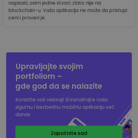
napisati, osim jedne stvari: zlato nije na
blockchain-u. Vaša aplikacija ne može da pristupi
ceni i proveri je.
Upravljajte svojim
portfoliom –
gde god da se nalazite
Koristite naš vebsajt ili instalirajte našu
sigurnu i bezbednu mobilnu aplikaciju već
danas.
Započnite sad