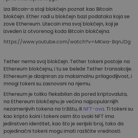
Otkrijte prilike za ulaganje
Iza Bitcoin-a stoji blokčejn poznat kao Bitcoin
Analitika portfolia
blokčejn. Ether radi u blokčejn bazi podataka koja se
Pametni uvidi za optimalne performanse
zove Ethereum. Litecoin ima svoj blokčejn, koji je
izveden iz otvorenog koda Bitcoin blokčejna.
https://www.youtube.com/watch?v=MKwa-BqnJDg
Tether nema svoj blokčejn. Tether tokeni postoje na
Ethereum blokčejnu, i tu se beleže Tether transakcije.
Ethereum je dizajniran za maksimalnu prilagodljivost, i
mnogi tokeni su zasnovani na njemu.
Ethereum je toliko fleksibilan da pored kriptovaluta,
na Ethereum blokčejnu je većina najpopularnijih
nezamenjivih tokena na tržištu, ili
NFT-ova
. Ti tokeni su
kao kripto koini i tokeni osim što svaki NFT ima
jedinstven identitet, kao što je serijski broj, tako da
pojedinačni tokeni mogu imati različite vrednosti.