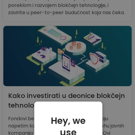
poreklom i razvojem blokčejn tehnologije, i
zavirite u peer-to-peer budućnost koja nas čeka.
Kako investirati u deonice blokčejn
tehnologije
Hey, we
Fondovi berzanskog indeksa omogućavaju
napetim korisnicima da učestvuju u uspehu javnih
use
kompanija koje su u blokčejn tehnologiji. Ovi