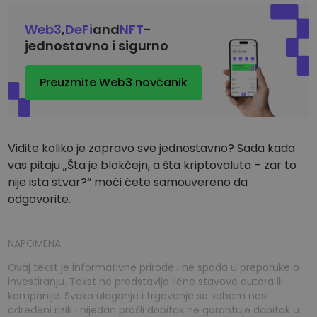
Web3
,
DeFi
and
NFT
-
jednostavno i sigurno
Preuzmite Web3 novčanik
Vidite koliko je zapravo sve jednostavno? Sada kada
vas pitaju „Šta je blokčejn, a šta kriptovaluta – zar to
nije ista stvar?“ moći ćete samouvereno da
odgovorite.
NAPOMENA
Ovaj tekst je informativne prirode i ne spada u preporuke o
investiranju. Tekst ne predstavlja lične stavove autora ili
kompanije. Svako ulaganje i trgovanje sa sobom nosi
određeni rizik i nijedan prošli dobitak ne garantuje dobitak u