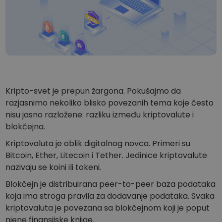
...danas biste imali vrednost
Inteligentna portfolia
Pametan način za ulaganje u kripto
Kriptomat novčanik
Siguran i jednostavan kripto novčanik
Istraživač investicija
Pronađi svoju kripto strategiju
Kripto-svet je prepun žargona. Pokušajmo da
KriptoEarn
razjasnimo nekoliko blisko povezanih tema koje često
Zaradite kripto nagrade
nisu jasno razložene: razliku između kriptovalute i
blokčejna.
Trezor
Uštedite kriptovalute za svoju budućnost
Kriptovaluta je oblik digitalnog novca. Primeri su
Bitcoin, Ether, Litecoin i Tether. Jedinice kriptovalute
Ponavljajuća kupovina
Redovno planirana ulaganja (DCA)
nazivaju se koini ili tokeni.
Blokčejn je distribuirana peer-to-peer baza podataka
Upozorenja o ceni
Stalna ažuriranja cena vaših omiljenih tokena
koja ima stroga pravila za dodavanje podataka. Svaka
kriptovaluta je povezana sa blokčejnom koji je poput
Istražite sredstva
njene finansijske knjige.