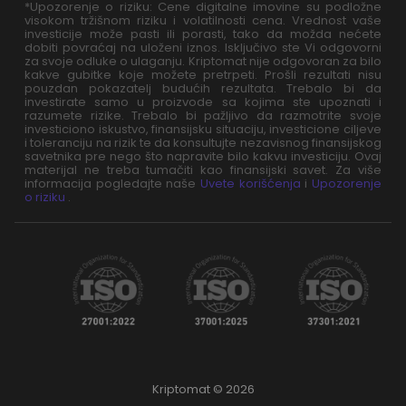
*Upozorenje o riziku: Cene digitalne imovine su podložne
visokom tržišnom riziku i volatilnosti cena. Vrednost vaše
investicije može pasti ili porasti, tako da možda nećete
dobiti povraćaj na uloženi iznos. Isključivo ste Vi odgovorni
za svoje odluke o ulaganju. Kriptomat nije odgovoran za bilo
kakve gubitke koje možete pretrpeti. Prošli rezultati nisu
pouzdan pokazatelj budućih rezultata. Trebalo bi da
investirate samo u proizvode sa kojima ste upoznati i
razumete rizike. Trebalo bi pažljivo da razmotrite svoje
investiciono iskustvo, finansijsku situaciju, investicione ciljeve
i toleranciju na rizik te da konsultujte nezavisnog finansijskog
savetnika pre nego što napravite bilo kakvu investiciju. Ovaj
materijal ne treba tumačiti kao finansijski savet. Za više
informacija pogledajte naše
Uvete korišćenja
i
Upozorenje
o riziku
.
Kriptomat © 2026