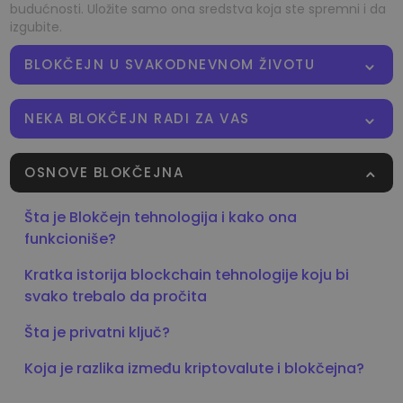
budućnosti. Uložite samo ona sredstva koja ste spremni i da
izgubite.
BLOKČEJN U SVAKODNEVNOM ŽIVOTU
NEKA BLOKČEJN RADI ZA VAS
OSNOVE BLOKČEJNA
Šta je Blokčejn tehnologija i kako ona
funkcioniše?
Kratka istorija blockchain tehnologije koju bi
svako trebalo da pročita
Šta je privatni ključ?
Koja je razlika između kriptovalute i blokčejna?