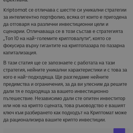
Открийте възможности за инвестиции
Kriptomat се отличава с шестте си уникални стратегии
Анализ на портфолио
за интелигентно портфолио, всяка от които е пригодена
Интелигентни прозрения за оптималнo изпълнение
да отговаря на различни инвестиционни цели и
сценарии. Отличаваща се в този състав е стратегията
„Топ 10 на най-големите криптовалути“, която се
фокусира върху гигантите на криптопазара по пазарна
капитализация.
В тази статия ще се запознаете с работата на тази
стратегия, нейните уникални характеристики и с това за
кого е най-подходяща. Ще разгледаме нейните
предимства и ограничения, за да ви улесним да решите
дали тя е подходяща за вашето инвестиционно
пътешествие. Независимо дали сте опитен инвеститор
или нов на крипто сцената, това ръководство е вашият
ключ към разбирането как подходът на Криптомат може
да рационализира вашите крипто инвестиции.