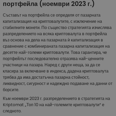
портфейла (ноември 2023 г.)
Съставът на портфейла се определя от пазарната
капитализация на криптовалутите, с изключение на
стабилните монети. По същество стратегията изчислява
разпределението на всяка криптовалута в портфейла
въз основа на дела на пазарната ѝ капитализация в
сравнение с комбинираната пазарна капитализация на
десетте най-големи криптовалути. Това гарантира, че
портфейлът последователно отразява най-ценните
участници на пазара. Наред с други неща, за да се
класира за включване в индекса, дадена криптовалута
трябва да има достатъчна пазарна стойност,
ликвидност, сигурност и надеждно подаване на данни от
борсите.
Към ноември 2023 г. разпределението в стратегията на
Kriptomat „Топ 10 на най-големите криптовалути“ е
следното.