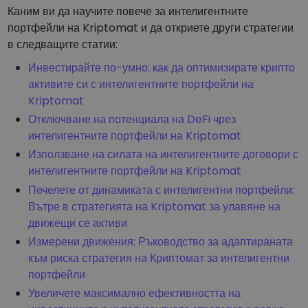
Каним ви да научите повече за интелигентните
портфейли на Kriptomat и да откриете други стратегии
в следващите статии:
Инвестирайте по-умно: как да оптимизирате крипто
активите си с интелигентните портфейли на
Kriptomat
Отключване на потенциала на DeFi чрез
интелигентните портфейли на Kriptomat
Използване на силата на интелигентните договори с
интелигентните портфейли на Kriptomat
Печелете от динамиката с интелигентни портфейли:
Вътре в стратегията на Kriptomat за улавяне на
движещи се активи
Измерени движения: Ръководство за адаптираната
към риска стратегия на Криптомат за интелигентни
портфейли
Увеличете максимално ефективността на