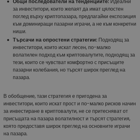
Общи последователи на тенденциите:
Идеални
за инвеститори, които желаят да имат цялостен
поглед върху криптопазара, предлагайки експозиция
към доминиращи пазарни играчи, а не към конкретни
ниши.
Търсачи на опростени стратегии:
Подходящ за
инвеститори, които искат лесен, по-малко
волатилен подход към криптовалутите, подходящ за
тези, които се чувстват комфортно с присъщите
пазарни колебания, но търсят широк преглед на
пазара.
В обобщение, тази стратегия е пригодена за
инвеститори, които искат прост и по-малко рисков начин
за инвестиране в криптовалути, не се притесняват от
присъщата на пазара волатилност и търсят стратегия,
която предоставя широк преглед на основните играчи
на пазара.