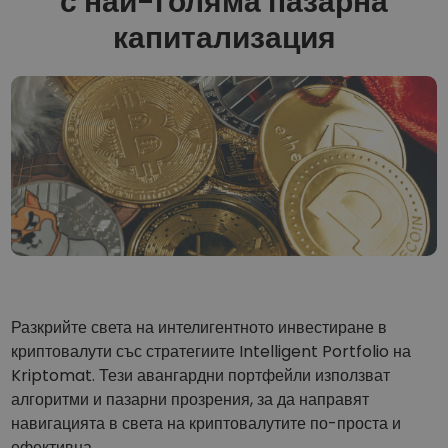
с най-голяма пазарна
...днес щеше да струва
Интелигентни портфолиа
капитализация
Интелигентен начин за инвестиране в криптовалути
Kriptomat Портфейл
Сигурен и опростен портфейл за криптовалута
Инвестиционен изследовател
Намери своята крипто стратегия
KriptoEarn
Печелете награди с вашата криптовалута
Трезор
Спестете криптовалута за вашето бъдеще
Повтаряща се печалба
Разкрийте света на интелигентното инвестиране в
Редовно планирани инвестиции (DCA)
криптовалути със стратегиите Intelligent Portfolio на
Kriptomat. Тези авангардни портфейли използват
Сигнали за цените
Актуализации на цените на любимите ви токени в реално време
алгоритми и пазарни прозрения, за да направят
навигацията в света на криптовалутите по-проста и
Разглеждане на активи
ефективна.