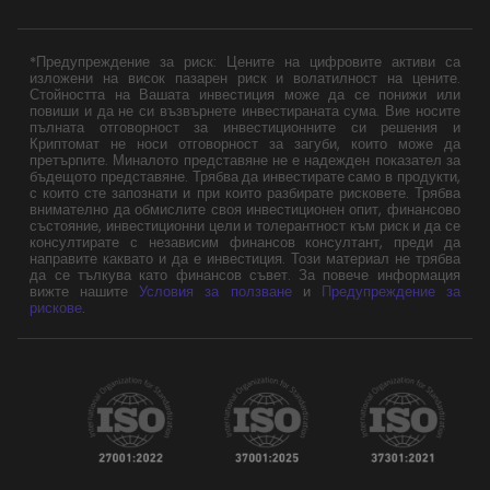
*Предупреждение за риск: Цените на цифровите активи са
изложени на висок пазарен риск и волатилност на цените.
Стойността на Вашата инвестиция може да се понижи или
повиши и да не си възвърнете инвестираната сума. Вие носите
пълната отговорност за инвестиционните си решения и
Криптомат не носи отговорност за загуби, които може да
претърпите. Миналото представяне не е надежден показател за
бъдещото представяне. Трябва да инвестирате само в продукти,
с които сте запознати и при които разбирате рисковете. Трябва
внимателно да обмислите своя инвестиционен опит, финансово
състояние, инвестиционни цели и толерантност към риск и да се
консултирате с независим финансов консултант, преди да
направите каквато и да е инвестиция. Този материал не трябва
да се тълкува като финансов съвет. За повече информация
вижте нашите
Условия за ползване
и
Предупреждение за
рискове
.