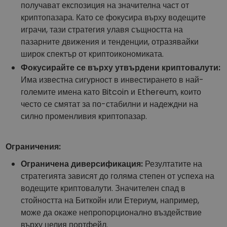
получават експозиция на значителна част от
криптопазара. Като се фокусира върху водещите
играчи, тази стратегия улавя същността на
пазарните движения и тенденции, отразявайки
широк спектър от криптоикономиката.
Фокусирайте се върху утвърдени криптовалути:
Има известна сигурност в инвестирането в най-
големите имена като Bitcoin и Ethereum, които
често се смятат за по-стабилни и надеждни на
силно променливия криптопазар.
Ограничения:
Ограничена диверсификация:
Резултатите на
стратегията зависят до голяма степен от успеха на
водещите криптовалути. Значителен спад в
стойността на Биткойн или Етериум, например,
може да окаже непропорционално въздействие
върху целия портфейл.