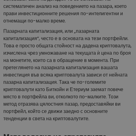
систематичен анализ на поведението на пазара, което
прави инвестиционните решения по-интелигентни и
отнемащи по-малко време.
Пазарната капитализация, или „пазарната
капитализация“, често е в основата на тези портфейли.
Това е просто общата стойност на дадена криптовалута,
изчислена чрез умножаване на текущата ѝ цена по броя
на монетите, които са в обращение в момента. При
претеглянето на пазарната капитализация вашата
инвестиция във всяка криптовалута зависи от нейната
пазарна капитализация. Така че по-големите
криптовалути като Биткойн и Етериум заемат повече
място в портфейла ви, отколкото по-малките. Този
метод отразява цялостния пазар, предоставяйки ви
портфейл, който се движи заедно с основните
тенденции в света на криптовалутите.