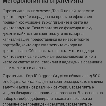
Методология на стратегията
Стратегията на Kriptomat „Топ 10 на най-големите
криптовалути“ е изградена на прост, но ефективен
принцип: фокусиране върху гигантите в света на
криптовалутите. Тази стратегия се фокусира върху
десетте най-големи криптовалути по пазарна
капитализация, предоставяйки на инвеститорите
портфейл, който отразява тежките фигури на
криптопазара. Обосновката е проста – тези водещи
криптовалути са не само най-разпознаваемите, но и
често се считат за по-стабилни и надеждни в сравнение
с по-малките си аналози.
Стратегията Top 10 Biggest Cryptos обхваща над 80%
от общата капитализация на криптопазара, като включва
валути и активи от различни сектори. Стратегията е
изцяло базирана на правила и прозрачна. Въз основа на
набор от добре дефинирани насоки и гъвкавост за
справяне с непредвидени събития, стратегията се