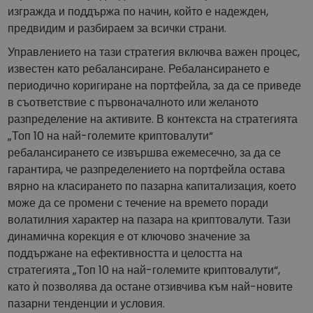
изгражда и поддържа по начин, който е надежден,
предвидим и разбираем за всички страни.
Управлението на тази стратегия включва важен процес,
известен като ребалансиране. Ребалансирането е
периодично коригиране на портфейла, за да се приведе
в съответствие с първоначалното или желаното
разпределение на активите. В контекста на стратегията
„Топ 10 на най-големите криптовалути“
ребалансирането се извършва ежемесечно, за да се
гарантира, че разпределението на портфейла остава
вярно на класирането по пазарна капитализация, което
може да се промени с течение на времето поради
волатилния характер на пазара на криптовалути. Тази
динамична корекция е от ключово значение за
поддържане на ефективността и целостта на
стратегията „Топ 10 на най-големите криптовалути“,
като ѝ позволява да остане отзивчива към най-новите
пазарни тенденции и условия.