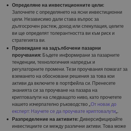
Определяне на инвестиционните цели:
Започнете с определянето на ясни инвестиционни
цели. Независимо дали става въпрос за
дългосрочен растеж, доход или спекулация, целите
ви ще определят толерантността ви към риск и
стратегията ви.
Провеждане на задълбочени пазарни
проучвания:
Бъдете информирани за пазарните
тенденции, технологичния напредък и
регулаторните промени. Тези проучвания помагат за
вземането на обосновани решения за това кои
активи да включите в портфейла си. Пренесете
знанията си за проучване на пазара на
криптовалути на следващото ниво, като прочетете
нашето изчерпателно ръководство „
От новак до
експерт: Научете се да проучвате криптовалути
„.
Разпределение на активите:
Диверсифицирайте
инвестициите си между различни активи. Това може