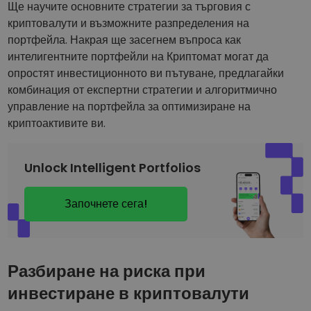
Открийте възможности за инвестиции
Ще научите основните стратегии за търговия с
криптовалути и възможните разпределения на
Анализ на портфолио
портфейла. Накрая ще засегнем въпроса как
Интелигентни прозрения за оптималнo изпълнение
интелигентните портфейли на Криптомат могат да
опростят инвестиционното ви пътуване, предлагайки
комбинация от експертни стратегии и алгоритмично
управление на портфейла за оптимизиране на
криптоактивите ви.
Unlock Intelligent Portfolios
Започнете сега!
Разбиране на риска при
инвестиране в криптовалути