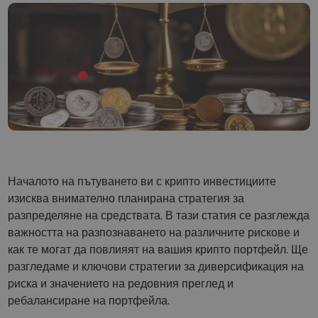
...днес щеше да струва
Интелигентни портфолиа
Интелигентен начин за инвестиране в криптовалути
Kriptomat Портфейл
Сигурен и опростен портфейл за криптовалута
Инвестиционен изследовател
Намери своята крипто стратегия
KriptoEarn
Печелете награди с вашата криптовалута
Началото на пътуването ви с крипто инвестициите
Трезор
Спестете криптовалута за вашето бъдеще
изисква внимателно планирана стратегия за
разпределяне на средствата. В тази статия се разглежда
Повтаряща се печалба
важността на разпознаването на различните рискове и
Редовно планирани инвестиции (DCA)
как те могат да повлияят на вашия крипто портфейл. Ще
разгледаме и ключови стратегии за диверсификация на
Сигнали за цените
Актуализации на цените на любимите ви токени в реално време
риска и значението на редовния преглед и
ребалансиране на портфейла.
Разглеждане на активи