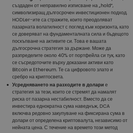
създаден от неправилно изписване на „hold“,
символизиращ дългосрочен инвестиционен подход.
HODLer-ите са стражите, които преодоляват
пазарната волатилност с поглед към хоризонта, като
се доверяват на фундаменталната сила и бъдещото
поскъпване на активите си. Това е вашата
дългосрочна стратегия за държане. Може да
разпределите около 40% от портфейла си тук, като
се съсредоточите върху доказани активи като
Bitcoin и Ethereum. Те са цифровото злато и
сребро на криптосвета.
Усредняването на разходите в долари
е
стратегия за тези, които се стремят да намалят
риска от пазарна нестабилност. Вместо да се
инвестира еднократна сума наведнъж, DCA
включва редовно закупуване на фиксирана сума в
долари от определена криптовалута, независимо от
нейната цена. С течение на времето този метод