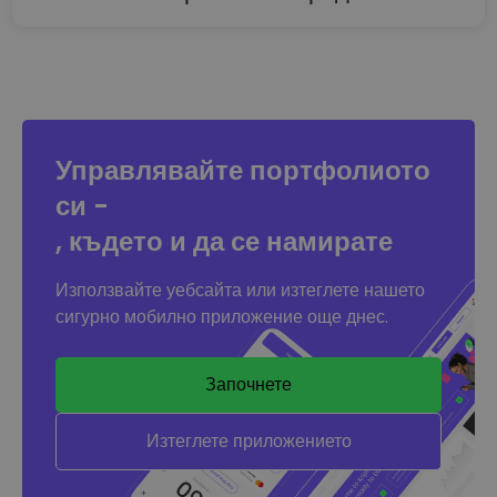
Управлявайте портфолиото
си -
, където и да се намирате
Използвайте уебсайта или изтеглете нашето
сигурно мобилно приложение още днес.
Започнете
Изтеглете приложението