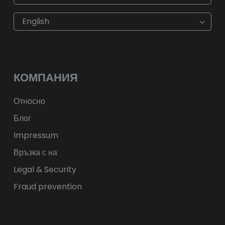
€
EUR
kr
SEK
English
$
USD
fr.
CHF
лв.
BGN
kr
NOK
Kč
CZK
L
RON
КОМПАНИЯ
ft
HUF
kr.
DKK
zł
PLN
Относно
Блог
Impressum
Връзка с на
Legal & Security
Fraud prevention