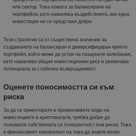
или сектор. Това помага за балансиране на
портфейла, като намалява въздействието, ако една
инвестиция не се представя добре.
Тези стратегии са от съществено значение за
създаването на балансиран и диверсифициран крипто
портфейл, който може да устои на пазарните колебания,
като намалява общия инвестиционен риск и увеличава
потенциала за стабилна възвръщаемост.
Оценете поносимостта си към
риска
За да се ориентирате в променливите води на
инвестициите в криптовалути, трябва добре да
познавате собствената си толерантност към риска. Това
е финансовият еквивалент на това да знаете колко