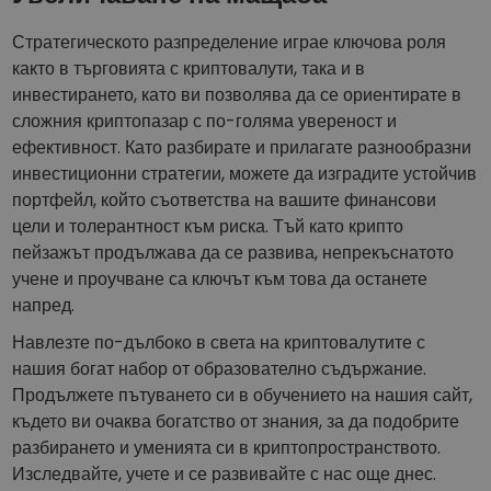
Стратегическото разпределение играе ключова роля
както в търговията с криптовалути, така и в
инвестирането, като ви позволява да се ориентирате в
сложния криптопазар с по-голяма увереност и
ефективност. Като разбирате и прилагате разнообразни
инвестиционни стратегии, можете да изградите устойчив
портфейл, който съответства на вашите финансови
цели и толерантност към риска. Тъй като крипто
пейзажът продължава да се развива, непрекъснатото
учене и проучване са ключът към това да останете
напред.
Навлезте по-дълбоко в света на криптовалутите с
нашия богат набор от образователно съдържание.
Продължете пътуването си в обучението на нашия сайт,
където ви очаква богатство от знания, за да подобрите
разбирането и уменията си в криптопространството.
Изследвайте, учете и се развивайте с нас още днес.