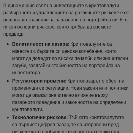
В динамичния свят на инвестициите в криптовалути
разбирането и управлението на различните рискове е от
решаващо значение за запазване на портфейла ви. Ето
някои основни рискове, които трябва да вземете
предвид:
Волатилност на пазара:
Криптовалутите са
известни с бързите си ценови колебания, които
могат да доведат до високи печалби или значителни
загуби, засягайки стабилността на портфейла на
инвеститора.
Регулаторни промени:
Криптопазарът е обект на
променящи се регулации. Нови закони или политики
могат да окажат значително влияние върху
пазарното поведение и законността на определени
криптовалути.
Технологични рискове:
Тъй като криптовалутите
са първият цифров пазар, те са изправени пред
рискове като пробиви в сигурността, грешки при