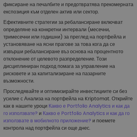
фиксиране на печалбите и предотвратява прекомерната
експозиция към отделен актив или сектор.
Ефективните стратегии за ребалансиране включват
определяне на конкретни интервали (месечни,
тримесечни или годишни) за преглед на портфейла и
установяване на ясни прагове за това кога да се
извърши ребалансиране въз основа на процентното
отклонение от целевото разпределение. Този
дисциплиниран подход помага за управление на
рисковете и за капитализиране на пазарните
възможности.
Проследявайте и оптимизирайте инвестициите си без
усилие с Анализа на портфейла на Kriptomat. Открийте
как в нашите уроци
Какво е Portfolio Analytics и как да
го използвате?
и
Какво е Portfolio Analytics и как да го
използвате в мобилното приложение?
и поемете
контрола над портфейла си още днес.