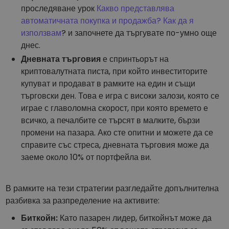
проследяване урок
Какво представлява
автоматичната покупка и продажба? Как да я
използвам
? и започнете да търгувате по-умно още
днес.
Дневната търговия
е спринтьорът на
криптовалутната писта, при който инвеститорите
купуват и продават в рамките на един и същи
търговски ден. Това е игра с високи залози, която се
играе с главоломна скорост, при която времето е
всичко, а печалбите се търсят в малките, бързи
промени на пазара. Ако сте опитни и можете да се
справите със стреса, дневната търговия може да
заеме около 10% от портфейла ви.
В рамките на тези стратегии разгледайте допълнителна
разбивка за разпределение на активите:
Биткойн:
Като пазарен лидер, биткойнът може да