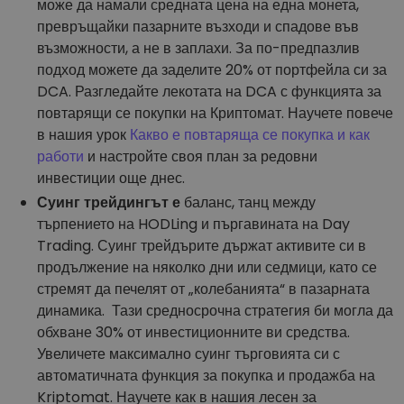
може да намали средната цена на една монета,
превръщайки пазарните възходи и спадове във
възможности, а не в заплахи. За по-предпазлив
подход можете да заделите 20% от портфейла си за
DCA. Разгледайте лекотата на DCA с функцията за
повтарящи се покупки на Криптомат. Научете повече
в нашия урок
Какво е повтаряща се покупка и как
работи
и настройте своя план за редовни
инвестиции още днес.
Суинг трейдингът е
баланс, танц между
търпението на HODLing и пъргавината на Day
Trading. Суинг трейдърите държат активите си в
продължение на няколко дни или седмици, като се
стремят да печелят от „колебанията“ в пазарната
динамика. Тази средносрочна стратегия би могла да
обхване 30% от инвестиционните ви средства.
Увеличете максимално суинг търговията си с
автоматичната функция за покупка и продажба на
Kriptomat. Научете как в нашия лесен за