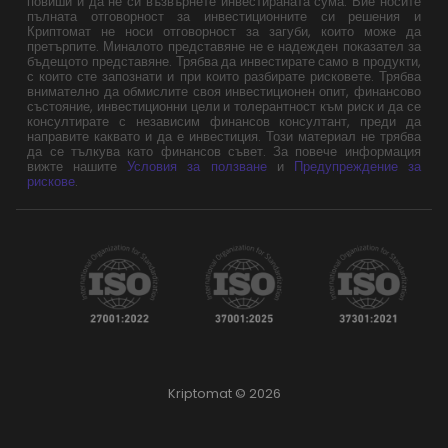
повиши и да не си възвърнете инвестираната сума. Вие носите
пълната отговорност за инвестиционните си решения и
Криптомат не носи отговорност за загуби, които може да
претърпите. Миналото представяне не е надежден показател за
бъдещото представяне. Трябва да инвестирате само в продукти,
с които сте запознати и при които разбирате рисковете. Трябва
внимателно да обмислите своя инвестиционен опит, финансово
състояние, инвестиционни цели и толерантност към риск и да се
консултирате с независим финансов консултант, преди да
направите каквато и да е инвестиция. Този материал не трябва
да се тълкува като финансов съвет. За повече информация
вижте нашите
Условия за ползване
и
Предупреждение за
рискове
.
Kriptomat © 2026