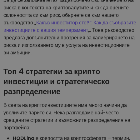
За да се запознаете по-задълбочено със значението на
риска в контекста на криптовалутите и как да оцените
склонността си към риск, обърнете се към нашето
ръководство „
Какъв инвеститор сте?“: Как да съобразите
инвестициите с вашия темперамент
„. Това ръководство
предлага допълнителни прозрения за калибрирането на
риска и използването му в услуга на инвестиционните
ви амбиции.
Топ 4 стратегии за крипто
инвестиции и стратегическо
разпределение
В света на криптоинвестициите има много начини да
увеличите парите си. Нека разгледаме най-често
срещаните стратегии и възможните разпределения на
портфейла:
HODLing
е крепостта на криптосферата – термин,