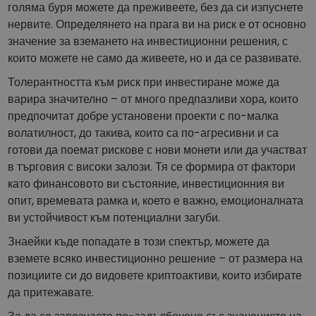
голяма буря можете да преживеете, без да си изпуснете
нервите. Определянето на прага ви на риск е от основно
значение за вземането на инвестиционни решения, с
които можете не само да живеете, но и да се развивате.
Толерантността към риск при инвестиране може да
варира значително – от много предпазливи хора, които
предпочитат добре установени проекти с по-малка
волатилност, до такива, които са по-агресивни и са
готови да поемат рискове с нови монети или да участват
в търговия с високи залози. Тя се формира от фактори
като финансовото ви състояние, инвестиционния ви
опит, времевата рамка и, което е важно, емоционалната
ви устойчивост към потенциални загуби.
Знаейки къде попадате в този спектър, можете да
вземете всяко инвестиционно решение – от размера на
позициите си до видовете криптоактиви, които избирате
да притежавате.