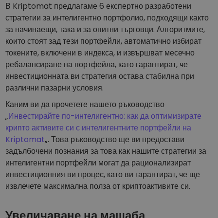
В Kriptomat предлагаме 6 експертно разработени
стратегии за интелигентно портфолио, подходящи както
за начинаещи, така и за опитни търговци. Алгоритмите,
които стоят зад тези портфейли, автоматично избират
токените, включени в индекса, и извършват месечно
ребалансиране на портфейла, като гарантират, че
инвестиционната ви стратегия остава стабилна при
различни пазарни условия.
Каним ви да прочетете нашето ръководство
„
Инвестирайте по-интелигентно: как да оптимизирате
крипто активите си с интелигентните портфейли на
Kriptomat
„. Това ръководство ще ви предостави
задълбочени познания за това как нашите стратегии за
интелигентни портфейли могат да рационализират
инвестиционния ви процес, като ви гарантират, че ще
извлечете максимална полза от криптоактивите си.
Увеличаване на мащаба