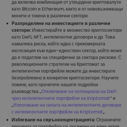
да включва комбинация от утвърдени криптовалути
като Bitcoin и Ethereum, както и от нововъзникващи
монети и токени в различни сектори.
Разпределяне на инвестициите в различни
сектори:
Инвестирайте в множество криптосектори
като DeFi, NFT, интелигентни договори и др. Това
намалява риска, който идва с прекомерната
експозиция към един-единствен сектор, който може
да е податлив на специфични за сектора рискове. С
революционните стратегии на Криптомат за
интелигентни портфейли можете да инвестирате
безпроблемно в конкретни криптосектори. Научете
повече, като прочетете нашите подробни
ръководства „
Отключване на потенциала на DeFi
чрез интелигентните портфейли на Kriptomat
“ и
„
Използване на силата на интелигентните договори
с интелигентните портфейли на Kriptomat
„.
Избягване на свръхконцентрацията:
Ограничете
процента от портфейла си, посветен на един актив