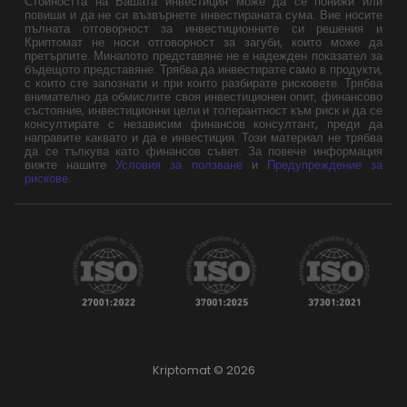
Стойността на Вашата инвестиция може да се понижи или
повиши и да не си възвърнете инвестираната сума. Вие носите
пълната отговорност за инвестиционните си решения и
Криптомат не носи отговорност за загуби, които може да
претърпите. Миналото представяне не е надежден показател за
бъдещото представяне. Трябва да инвестирате само в продукти,
с които сте запознати и при които разбирате рисковете. Трябва
внимателно да обмислите своя инвестиционен опит, финансово
състояние, инвестиционни цели и толерантност към риск и да се
консултирате с независим финансов консултант, преди да
направите каквато и да е инвестиция. Този материал не трябва
да се тълкува като финансов съвет. За повече информация
вижте нашите
Условия за ползване
и
Предупреждение за
рискове
.
Kriptomat © 2026