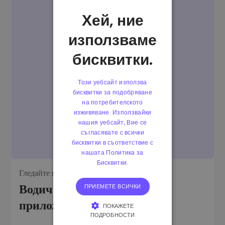
Хей, ние
използваме
бисквитки.
Този уебсайт използва
бисквитки за подобряване
на потребителското
изживяване. Използвайки
нашия уебсайт, Вие се
съгласявате с всички
бисквитки в съответствие с
нашата Политика за
Бисквитки.
Гледайте видеото:
Водич за Kriptomat
ПРИЕМЕТЕ ВСИЧКИ
приложението
ПОКАЖЕТЕ
ПОДРОБНОСТИ