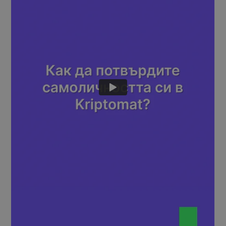
Открийте възможности за инвестиции
Анализ на портфолио
Интелигентни прозрения за оптималнo изпълнение