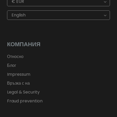
€
EUR
€
EUR
kr
SEK
English
$
USD
fr.
CHF
лв.
BGN
kr
NOK
Kč
CZK
L
RON
КОМПАНИЯ
ft
HUF
kr.
DKK
zł
PLN
Относно
Блог
Impressum
Връзка с на
Legal & Security
Fraud prevention