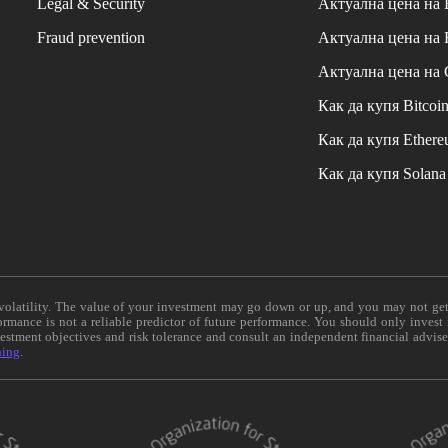
Legal & Security
Актуална цена на
Fraud prevention
Актуална цена на
Актуална цена на
Как да купя Bitcoi
Как да купя Ether
Как да купя Solana
e volatility. The value of your investment may go down or up, and you may not ge
formance is not a reliable predictor of future performance. You should only invest
vestment objectives and risk tolerance and consult an independent financial advis
ning
.