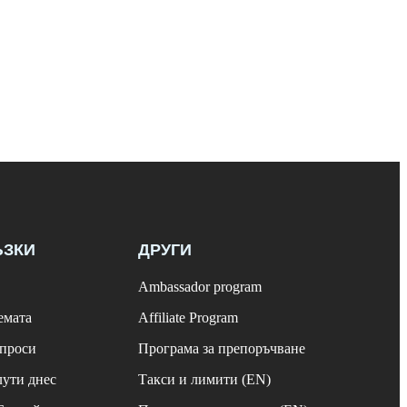
ЪЗКИ
ДРУГИ
Ambassador program
емата
Affiliate Program
ъпроси
Програма за препоръчване
лути днес
Такси и лимити (EN)