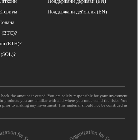
 Биткойн
Поддържани държави (EN)
 Етериум
Поддържани действия (EN)
 Солана
n (BTC)?
eum (ETH)?
 (SOL)?
t back the amount invested. You are solely responsible for your investment
 in products you are familiar with and where you understand the risks. You
er prior to making any investment. This material should not be construed as