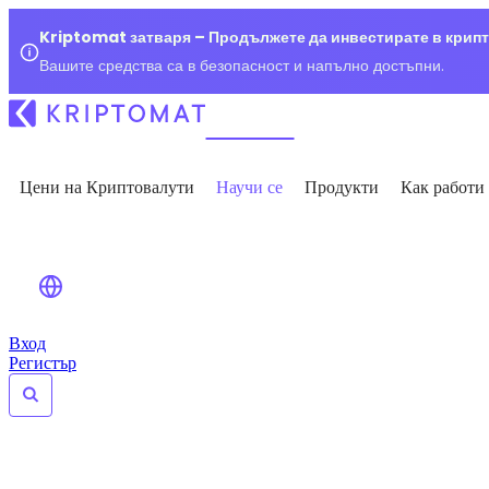
Kriptomat затваря – Продължете да инвестирате в крип
Вашите средства са в безопасност и напълно достъпни.
Цени на Криптовалути
Научи се
Продукти
Как работи
Вход
Регистър