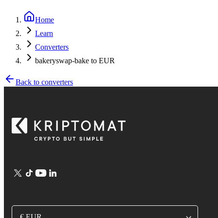
Home
Learn
Converters
bakeryswap-bake to EUR
Back to converters
€ EUR