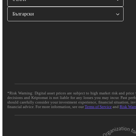
Български
*Risk Warning: Digital asset prices are subject to high market risk and pric
decisions and Kriptomat is not liable for any losses you may incur. Past per
should carefully consider your investment experience, financial situation, in
financial advice. For more information, see our
Terms of Service
and
Risk War