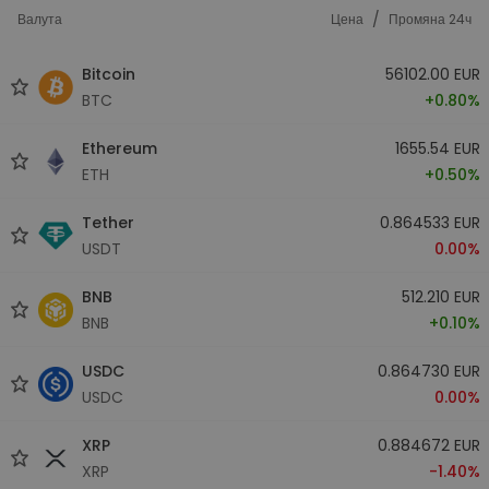
/
Валута
Цена
Промяна 24ч
Bitcoin
56102.00 EUR
BTC
+0.80%
Ethereum
1655.54 EUR
ETH
+0.50%
Tether
0.864533 EUR
USDT
0.00%
BNB
512.210 EUR
BNB
+0.10%
USDC
0.864730 EUR
USDC
0.00%
XRP
0.884672 EUR
XRP
-1.40%