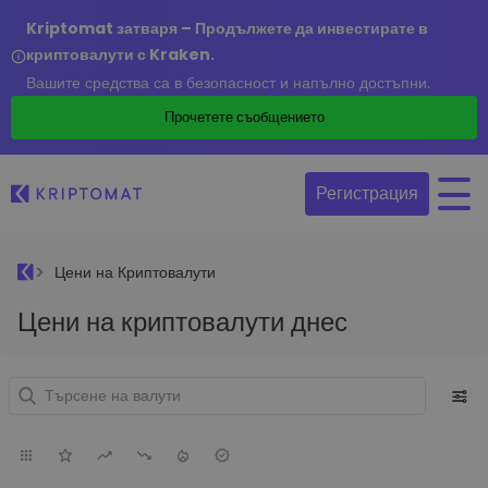
Kriptomat затваря – Продължете да инвестирате в
криптовалути с Kraken.
Вашите средства са в безопасност и напълно достъпни.
Прочетете съобщението
Регистрация
Цени на Криптовалути
Цени на криптовалути днес