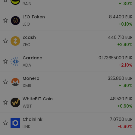
RAIN
+1.30%
LEO Token
8.4400 EUR
LEO
+0.10%
Zcash
440.710 EUR
ZEC
+2.90%
Cardano
0.173655000 EUR
ADA
-2.10%
Monero
325.860 EUR
XMR
+1.90%
WhiteBIT Coin
48.530 EUR
WBT
+0.60%
Chainlink
7.0700 EUR
LINK
-0.60%