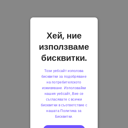
Хей, ние
използваме
бисквитки.
Този уебсайт използва
бисквитки за подобряване
на потребителското
изживяване. Използвайки
нашия уебсайт, Вие се
съгласявате с всички
бисквитки в съответствие с
нашата Политика за
Бисквитки.