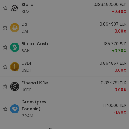
Stellar
0.139492000 EUR
XLM
-0.40%
Dai
0.864937 EUR
DAI
0.00%
Bitcoin Cash
185.770 EUR
BCH
+0.70%
USD1
0.864857 EUR
USD1
0.00%
Ethena USDe
0.864781 EUR
USDE
0.00%
Gram (prev.
1.170000 EUR
Toncoin)
-1.80%
GRAM