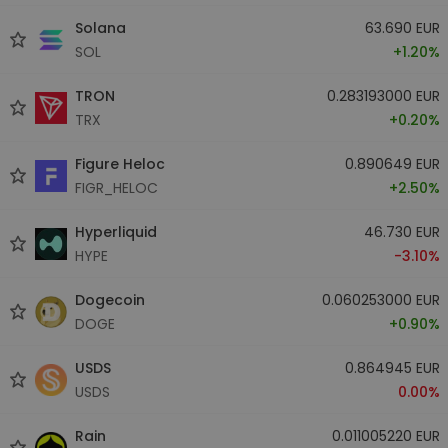
Solana
63.690 EUR
SOL
+1.20%
TRON
0.283193000 EUR
TRX
+0.20%
Figure Heloc
0.890649 EUR
FIGR_HELOC
+2.50%
Hyperliquid
46.730 EUR
HYPE
-3.10%
Dogecoin
0.060253000 EUR
DOGE
+0.90%
USDS
0.864945 EUR
USDS
0.00%
Rain
0.011005220 EUR