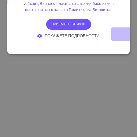
уебсайт, Вие се съгласявате с всички бисквитки в
0.865673 €
-0.10%
3.4B €
съответствие с нашата Политика за Бисквитки.
ПРИЕМЕТЕ ВСИЧКИ
ПОКАЖЕТЕ ПОДРОБНОСТИ
СТРОГО НЕОБХОДИМО
ЕФЕКТИВНОСТ
ТАРГЕТИРАНЕ
ФУНКЦИОНАЛНОСТ