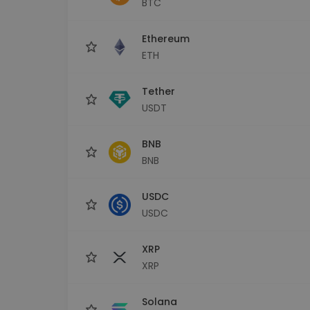
BTC
Сигурен и опростен порт
криптовалута
Ethereum
Инвестиционен изсле
Намери своята крипто ст
ETH
Tether
USDT
BNB
BNB
USDC
USDC
XRP
XRP
Solana