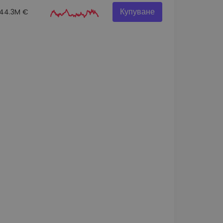
Купуване
44.3M €