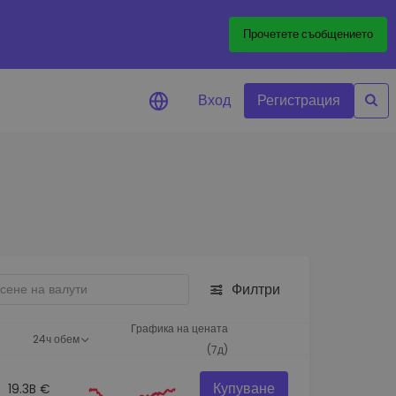
Прочетете съобщението
Вход
Регистрация
али за цените
лизации на цените на
ите ви токени в реално време
леждане на активи
йте възможности за
тиции
Филтри
из на портфолио
игентни прозрения за
Графика на цената
24ч обем
алнo изпълнение
(7д)
Купуване
19.3B €