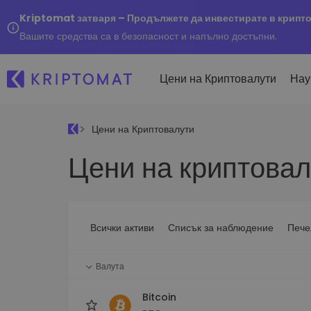
Kriptomat затваря – Продължете да инвестирате в крипт
Вашите средства са в безопасност и напълно достъпни.
Цени на Криптовалути
Нау
Цени на Криптовалути
Наско
Цени на криптовал
Послед
Купуване и продаване
Всички цени
Kripto
криптовалута
Над 300+ криптовалути
Купете 300+ криптовалу
Ако бя
Топ печеливши & губещи
...днес
Размяна на криптовал
Намерете възможности за
Всички активи
Списък за наблюдение
Пече
Над 1 000 опции за двойк
инвестиране
Интелигентни портфо
Валута
Интелигентен начин за 
в криптовалути
Bitcoin
Kriptomat Портфейл