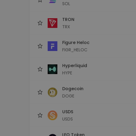
SOL
TRON
TRX
Figure Heloc
FIGR_HELOC
Hyperliquid
HYPE
Dogecoin
DOGE
USDS
USDS
LEO Token