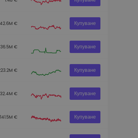
Купуване
42.6M €
Купуване
36.5M €
Купуване
223.2M €
Купуване
332.4M €
Купуване
141.5M €