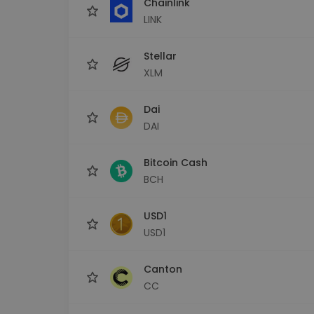
Chainlink
LINK
Stellar
XLM
Dai
DAI
Bitcoin Cash
BCH
USD1
USD1
Canton
CC