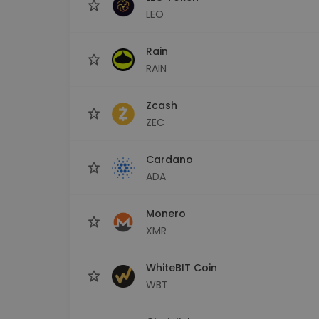
LEO
Rain
RAIN
Zcash
ZEC
Cardano
ADA
Monero
XMR
WhiteBIT Coin
WBT