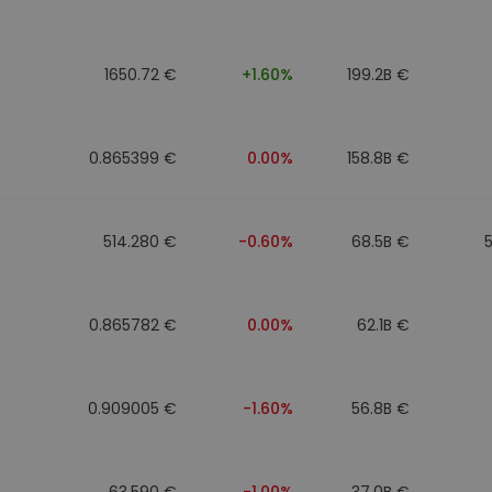
фейл за
довател
1650.72 €
+1.60%
199.2B €
ратегия
0.865399 €
0.00%
158.8B €
514.280 €
-0.60%
68.5B €
0.865782 €
0.00%
62.1B €
0.909005 €
-1.60%
56.8B €
63.590 €
-1.00%
37.0B €