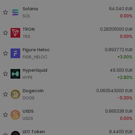
Solana
64.040 EUR
SOL
0.00%
TRON
0.283131000 EUR
TRX
0.00%
Figure Heloc
0.893772 EUR
FIGR_HELOC
+3.00%
Hyperliquid
49.300 EUR
HYPE
+2.80%
Dogecoin
0.060543000 EUR
DOGE
-0.30%
USDS
0.865338 EUR
USDS
0.00%
LEO Token
8.4400 EUR