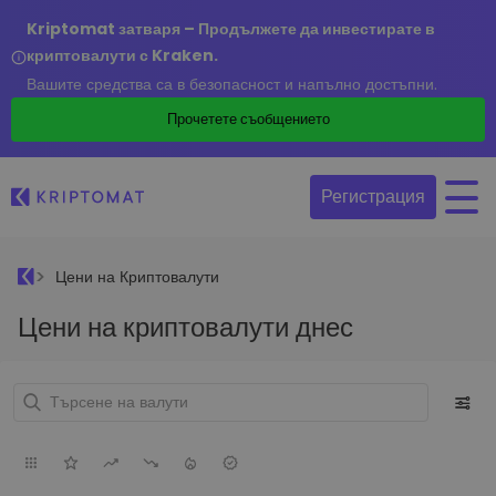
Kriptomat затваря – Продължете да инвестирате в
криптовалути с Kraken.
Вашите средства са в безопасност и напълно достъпни.
Прочетете съобщението
Регистрация
Цени на Криптовалути
Цени на криптовалути днес