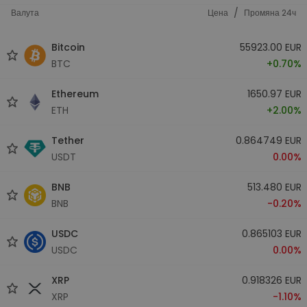
/
Валута
Цена
Промяна 24ч
Bitcoin
55923.00 EUR
BTC
+0.70%
Ethereum
1650.97 EUR
ETH
+2.00%
Tether
0.864749 EUR
USDT
0.00%
BNB
513.480 EUR
BNB
-0.20%
USDC
0.865103 EUR
USDC
0.00%
XRP
0.918326 EUR
XRP
-1.10%