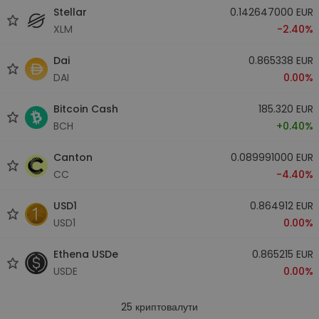
Stellar
0.142647000 EUR
XLM
-2.40%
Dai
0.865338 EUR
DAI
0.00%
Bitcoin Cash
185.320 EUR
BCH
+0.40%
Canton
0.089991000 EUR
CC
-4.40%
USD1
0.864912 EUR
USD1
0.00%
Ethena USDe
0.865215 EUR
USDE
0.00%
25
криптовалути