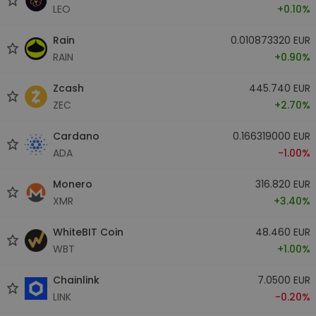
LEO
+0.10%
Rain
0.010873320 EUR
RAIN
+0.90%
Zcash
445.740 EUR
ZEC
+2.70%
Cardano
0.166319000 EUR
ADA
-1.00%
Monero
316.820 EUR
XMR
+3.40%
WhiteBIT Coin
48.460 EUR
WBT
+1.00%
Chainlink
7.0500 EUR
LINK
-0.20%