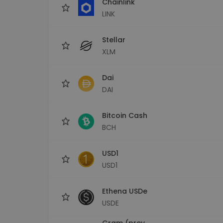
Chainlink
LINK
Stellar
XLM
Dai
DAI
Bitcoin Cash
BCH
USD1
USD1
Ethena USDe
USDE
Gram (prev.