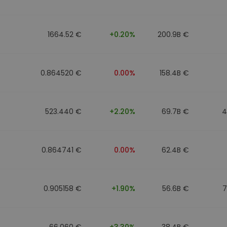
фейл за
довател
1664.52 €
+0.20%
200.9B €
ратегия
0.864520 €
0.00%
158.4B €
523.440 €
+2.20%
69.7B €
4
0.864741 €
0.00%
62.4B €
0.905158 €
+1.90%
56.6B €
7
66.060 €
+3.30%
38.4B €