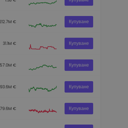
Купуване
212.7M €
Купуване
31.1M €
Купуване
157.0M €
Купуване
293.6M €
Купуване
179.6M €