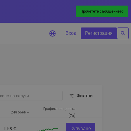
Прочетете съобщението
Вход
Регистрация
али за цените
лизации на цените на
ите ви токени в реално време
леждане на активи
йте възможности за
тиции
Филтри
из на портфолио
игентни прозрения за
Графика на цената
24ч обем
алнo изпълнение
(7д)
Купуване
11.5B €