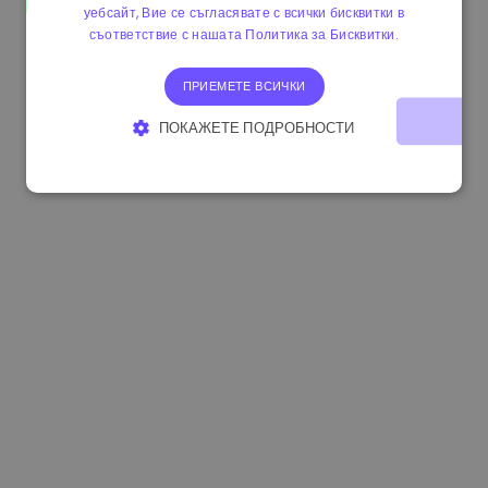
уебсайт, Вие се съгласявате с всички бисквитки в
1.180000 €
+1.50%
3.2B €
съответствие с нашата Политика за Бисквитки.
ПРИЕМЕТЕ ВСИЧКИ
ПОКАЖЕТЕ ПОДРОБНОСТИ
СТРОГО НЕОБХОДИМО
ЕФЕКТИВНОСТ
ТАРГЕТИРАНЕ
ФУНКЦИОНАЛНОСТ