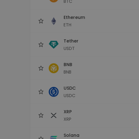
BTC
Сигурен и опростен порт
криптовалута
Ethereum
Инвестиционен изсле
Намери своята крипто ст
ETH
Tether
USDT
BNB
BNB
USDC
USDC
XRP
XRP
Solana