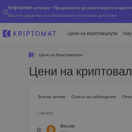
Kriptomat затваря – Продължете да инвестирате в крипт
Вашите средства са в безопасност и напълно достъпни.
Цени на Криптовалути
Нау
Цени на Криптовалути
Наско
Цени на криптовал
Послед
Купуване и продаване
Всички цени
Kripto
криптовалута
Над 300+ криптовалути
Купете 300+ криптовалу
Ако бя
Топ печеливши & губещи
...днес
Размяна на криптовал
Намерете възможности за
Всички активи
Списък за наблюдение
Пече
Над 1 000 опции за двойк
инвестиране
Интелигентни портфо
Валута
Интелигентен начин за 
в криптовалути
Bitcoin
Kriptomat Портфейл