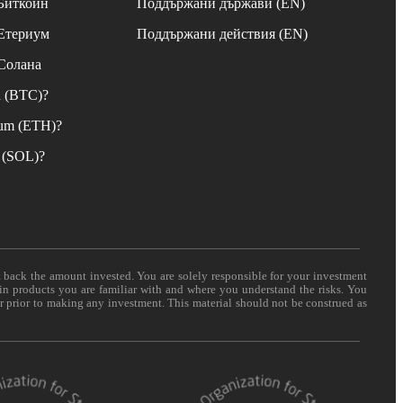
 Биткойн
Поддържани държави (EN)
 Етериум
Поддържани действия (EN)
 Солана
n (BTC)?
eum (ETH)?
 (SOL)?
t back the amount invested. You are solely responsible for your investment
 in products you are familiar with and where you understand the risks. You
er prior to making any investment. This material should not be construed as