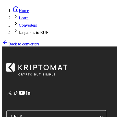
Home
Learn
Converters
kaspa-kas to EUR
Back to converters
€ EUR