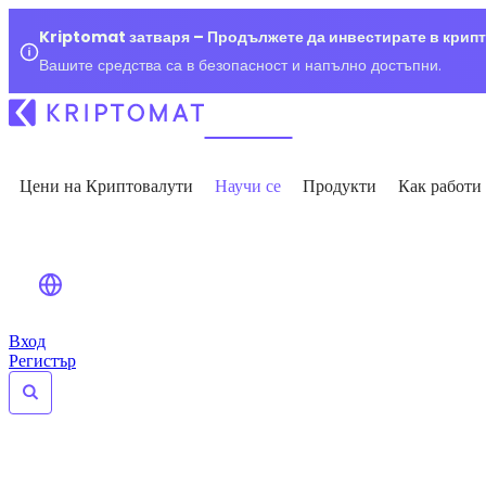
Kriptomat затваря – Продължете да инвестирате в крип
Вашите средства са в безопасност и напълно достъпни.
Цени на Криптовалути
Научи се
Продукти
Как работи
Вход
Регистър