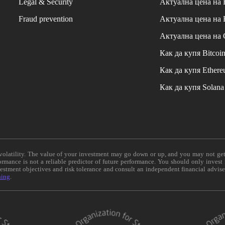
Legal & Security
Актуална цена на
Fraud prevention
Актуална цена на
Актуална цена на
Как да купя Bitcoi
Как да купя Ether
Как да купя Solana
e volatility. The value of your investment may go down or up, and you may not ge
formance is not a reliable predictor of future performance. You should only invest
vestment objectives and risk tolerance and consult an independent financial advis
ning
.