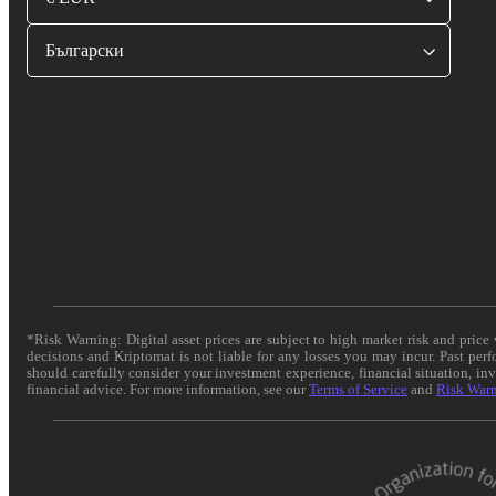
Български
*Risk Warning: Digital asset prices are subject to high market risk and pric
decisions and Kriptomat is not liable for any losses you may incur. Past per
should carefully consider your investment experience, financial situation, in
financial advice. For more information, see our
Terms of Service
and
Risk War