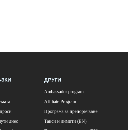
ЪЗКИ
ДРУГИ
Ambassador program
емата
Affiliate Program
ъпроси
Програма за препоръчване
лути днес
Такси и лимити (EN)