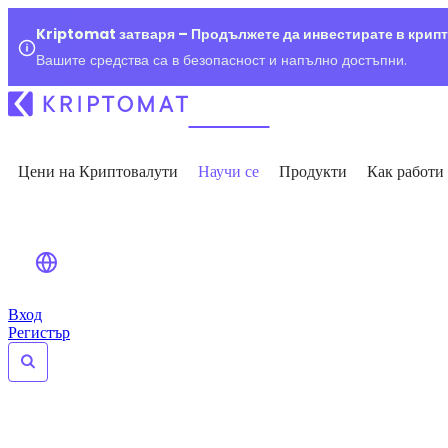
Kriptomat затваря – Продължете да инвестирате в крип
Вашите средства са в безопасност и напълно достъпни.
Цени на Криптовалути
Научи се
Продукти
Как работи
Вход
Регистър