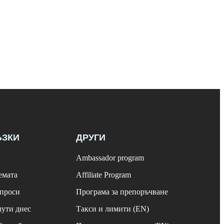
ЪЗКИ
ДРУГИ
Ambassador program
емата
Affiliate Program
ъпроси
Програма за препоръчване
лути днес
Такси и лимити (EN)