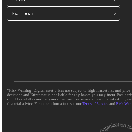
Български
*Risk Warning: Digital asset prices are subject to high market risk and pric
decisions and Kriptomat is not liable for any losses you may incur. Past per
should carefully consider your investment experience, financial situation, in
financial advice. For more information, see our
Terms of Service
and
Risk War