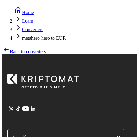
Home
Learn
Converters
metahero-hero to EUR
Back to converters
€ EUR