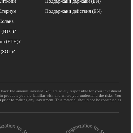
 Биткойн
Поддържани държави (EN)
 Етериум
Поддържани действия (EN)
 Солана
n (BTC)?
eum (ETH)?
 (SOL)?
t back the amount invested. You are solely responsible for your investment
 in products you are familiar with and where you understand the risks. You
er prior to making any investment. This material should not be construed as