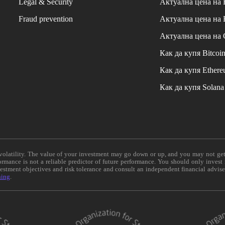
Legal & Security
Актуална цена на
Fraud prevention
Актуална цена на
Актуална цена на
Как да купя Bitcoi
Как да купя Ether
Как да купя Solana
e volatility. The value of your investment may go down or up, and you may not ge
formance is not a reliable predictor of future performance. You should only invest
vestment objectives and risk tolerance and consult an independent financial advis
ning
.