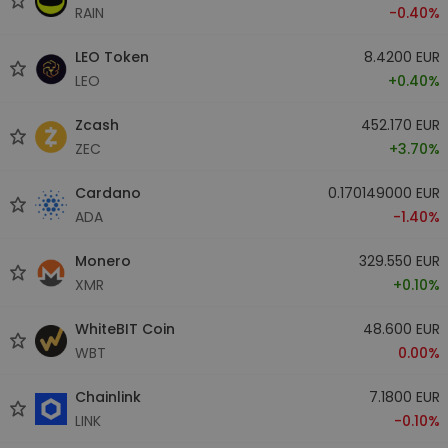
RAIN
-0.40%
LEO Token
8.4200 EUR
LEO
+0.40%
Zcash
452.170 EUR
ZEC
+3.70%
Cardano
0.170149000 EUR
ADA
-1.40%
Monero
329.550 EUR
XMR
+0.10%
WhiteBIT Coin
48.600 EUR
WBT
0.00%
Chainlink
7.1800 EUR
LINK
-0.10%