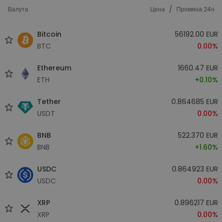
/
Валута
Цена
Промяна 24ч
Bitcoin
56192.00 EUR
BTC
0.00%
Ethereum
1660.47 EUR
ETH
+0.10%
Tether
0.864685 EUR
USDT
0.00%
BNB
522.370 EUR
BNB
+1.60%
USDC
0.864923 EUR
USDC
0.00%
XRP
0.896217 EUR
XRP
0.00%