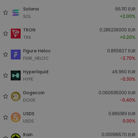
Solana
66.110 EUR
SOL
+2.00%
TRON
0.285236000 EUR
TRX
+0.20%
Figure Heloc
0.865827 EUR
FIGR_HELOC
-2.70%
Hyperliquid
46.960 EUR
HYPE
-0.30%
Dogecoin
0.060695000 EUR
DOGE
-0.40%
USDS
0.865189 EUR
USDS
0.00%
Rain
0.010916570 EUR