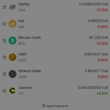
Stellar
0.140894000 EUR
XLM
-0.70%
Dai
0.865121 EUR
DAI
0.00%
Bitcoin Cash
187.230 EUR
BCH
-0.20%
USD1
0.864947 EUR
USD1
0.00%
Ethena USDe
0.864977 EUR
USDE
0.00%
Canton
0.084060000 EUR
CC
+6.10%
25
криптовалути